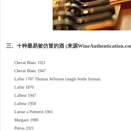
三、十种最易被仿冒的酒 (来源WineAuthentication.co
Cheval Blanc 1921
Cheval Blanc 1947
Lafite 1787 Thomas Jefferson (single bottle format)
Lafite 1870
Lafleur 1947
Lafleur 1950
Latour a Pomerol 1961
Margaux 1900
Petrus 1921