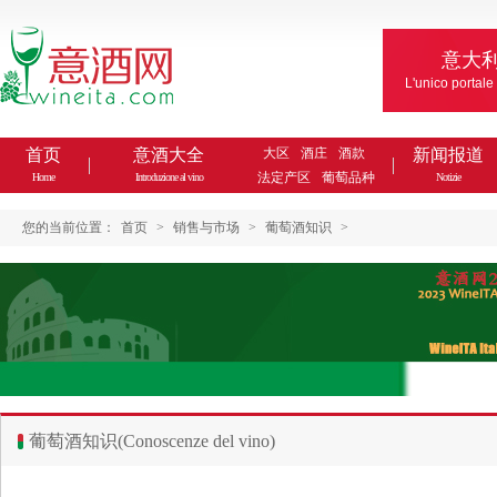
意大
L'unico portale
首页
意酒大全
大区
酒庄
酒款
新闻报道
法定产区
葡萄品种
Home
Introduzione al vino
Notizie
您的当前位置：
首页
>
销售与市场
>
葡萄酒知识
>
葡萄酒知识(Conoscenze del vino)