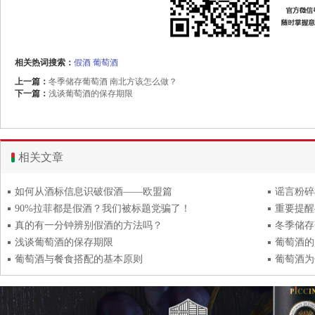
相关热词搜索：
假酒
葡萄酒
上一篇：
冬季储存葡萄酒 南北方该怎么做？
下一篇：
浅谈葡萄酒的保存期限
相关文章
如何从酒标信息识破假酒——欧盟篇
谣言粉碎
90%拉菲都是假酒？我们被标题党骗了！
重要提醒
真的有一分钟辨别假酒的方法吗？
冬季储存
浅谈葡萄酒的保存期限
葡萄酒的
葡萄酒与餐食搭配的基本原则
葡萄酒为