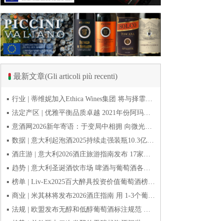
最新文章(Gli articoli più recenti)
行业 | 蒂维妮加入Ethica Wines集团 将与择霏罗共拓中国市场
法定产区 | 优雅平衡品质卓越 2021年份阿玛罗尼Amarone全球预品会落幕
意酒网2026新年寄语：于变局中相拥 向微光而前行
数据 | 意大利起泡酒2025持续走强装瓶10.3亿瓶 普罗塞克风靡全球
酒庄游 | 意大利2026酒庄旅游指南发布 17家葡萄酒博物馆别错过
趋势 | 意大利圣诞酒饮市场 啤酒与葡萄酒各自精彩
榜单 | Liv-Ex2025百大醉具投资价值葡萄酒榜单发布 20款意酒入选
商业 | 米其林将发布2026酒庄指南 用 1-3个葡萄串为部分酒庄评级
法规 | 欧盟发布无醇和低醇葡萄酒标注规范 无醇酒可以被种出来吗