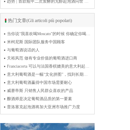
趋势 | 首款瓶中二次发酵的无醇起泡酒问世 意大利酿酒师用特种酵母开创历史
热门文章(Gli articoli più popolari)
当你说“我喜欢喝Moscato”的时候 你确定你喝的到底是什么吗？
米柯尼斯 国际团队服务中国顾客
与葡萄酒说话的人
天裕风范 做有专业价值的葡萄酒进口商
Franciacorta 可以与法国香槟媲美的意大利起泡酒
意大利葡萄酒是一幅“文化拼图”，找到长期合作伙伴最具挑战
意大利葡萄酒赢得中国市场需要耐心
威赛帝斯 只销售人民群众喜欢的产品
酿酒师是决定葡萄酒品质的第一要素
普洛塞克起泡酒将加大亚洲市场推广力度