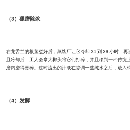
（3）碾磨除浆
在龙舌兰的根茎煮好后，蒸馏厂让它冷却 24 到 36 小时
且冷却后，工人会拿大榔头将它们打碎，并且移到一种传统上使用
磨内磨得更碎。这时流出的汁液在掺调一些纯水之后，放入
（4）发酵