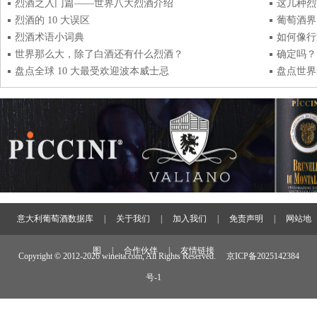
烈酒之入门篇——世界八大烈酒介绍
这几种烈
烈酒的 10 大误区
葡萄酒界
烈酒术语小词典
如何像行
世界那么大，除了白酒还有什么烈酒？
确定吗？
盘点全球 10 大最受欢迎波本威士忌
盘点世界
意大利葡萄酒数据库
|
关于我们
|
加入我们
|
免责声明
|
网站地
图
|
合作伙伴
|
友情链接
Copyright © 2012-
2026 wineita.com, All Rights Reserved.
京ICP备2025142384
号-1