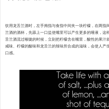
饮用龙舌兰酒时，左手拇指与食指中间夹一块柠檬，在两指
兰酒的酒杯，先舔上一口盐使嘴里可以产生更多的唾液，这
舌兰酒流过喉咙的时候，立刻把柠檬含在嘴里，酸性的果汁
咸味、柠檬的酸味和龙舌兰的辣味所合成的滋味，会使人产
口感。