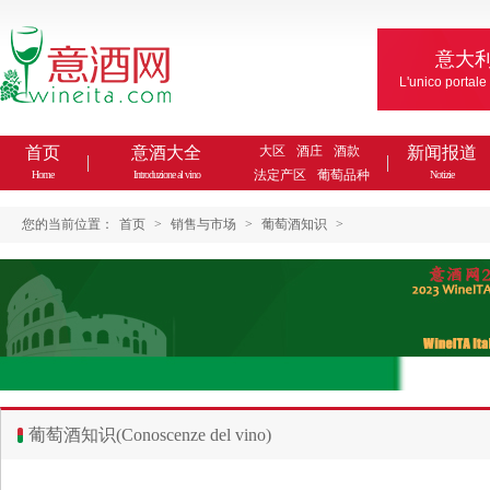
意大
L'unico portale
首页
意酒大全
大区
酒庄
酒款
新闻报道
法定产区
葡萄品种
Home
Introduzione al vino
Notizie
您的当前位置：
首页
>
销售与市场
>
葡萄酒知识
>
葡萄酒知识(Conoscenze del vino)