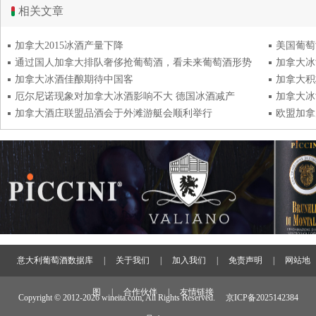
相关文章
加拿大2015冰酒产量下降
美国葡萄
通过国人加拿大排队奢侈抢葡萄酒，看未来葡萄酒形势
加拿大冰
加拿大冰酒佳酿期待中国客
加拿大积
厄尔尼诺现象对加拿大冰酒影响不大 德国冰酒减产
加拿大冰
加拿大酒庄联盟品酒会于外滩游艇会顺利举行
欧盟加拿
意大利葡萄酒数据库
|
关于我们
|
加入我们
|
免责声明
|
网站地
图
|
合作伙伴
|
友情链接
Copyright © 2012-
2026 wineita.com, All Rights Reserved.
京ICP备2025142384