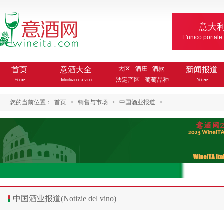
意大
L'unico portale
首页
意酒大全
大区
酒庄
酒款
新闻报道
法定产区
葡萄品种
Home
Introduzione al vino
Notizie
您的当前位置：
首页
>
销售与市场
>
中国酒业报道
>
中国酒业报道(Notizie del vino)