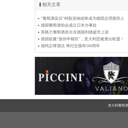
相关文章
“葡萄酒皇后”柯勒克纳或将成为德国总理接班人
德国葡萄酒协会成立日本办事处
英格兰葡萄酒首次在德国利德超市上架
德国欲建“迷你申根区”，意大利恐被逐出欧盟！
德纯正啤酒法 将纪念颁布500周年
意大利葡萄