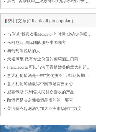
趋势 | 首款瓶中二次发酵的无醇起泡酒问世 意大利酿酒师用特种酵母开创历史
热门文章(Gli articoli più popolari)
当你说“我喜欢喝Moscato”的时候 你确定你喝的到底是什么吗？
米柯尼斯 国际团队服务中国顾客
与葡萄酒说话的人
天裕风范 做有专业价值的葡萄酒进口商
Franciacorta 可以与法国香槟媲美的意大利起泡酒
意大利葡萄酒是一幅“文化拼图”，找到长期合作伙伴最具挑战
意大利葡萄酒赢得中国市场需要耐心
威赛帝斯 只销售人民群众喜欢的产品
酿酒师是决定葡萄酒品质的第一要素
普洛塞克起泡酒将加大亚洲市场推广力度