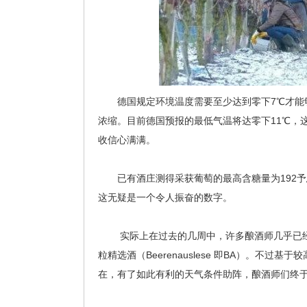
德国规定环境温度需要至少达到零下7℃才能够
浓缩。目前德国预报的最低气温将达零下11℃，
收信心满满。
已有酒庄测得采获葡萄的最高含糖量为192予思
这无疑是一个令人振奋的数字。
实际上在过去的几周中，许多酿酒师几乎已经要
粒精选酒（Beerenauslese 即BA）。不
在，有了如此有利的天气条件助阵，酿酒师们终