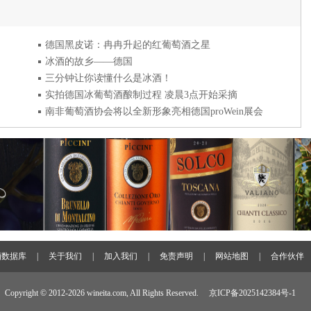
德国黑皮诺：冉冉升起的红葡萄酒之星
冰酒的故乡——德国
三分钟让你读懂什么是冰酒！
实拍德国冰葡萄酒酿制过程 凌晨3点开始采摘
南非葡萄酒协会将以全新形象亮相德国proWein展会
酒数据库
|
关于我们
|
加入我们
|
免责声明
|
网站地图
|
合作伙伴
Copyright © 2012-
2026 wineita.com, All Rights Reserved.
京ICP备2025142384号-1