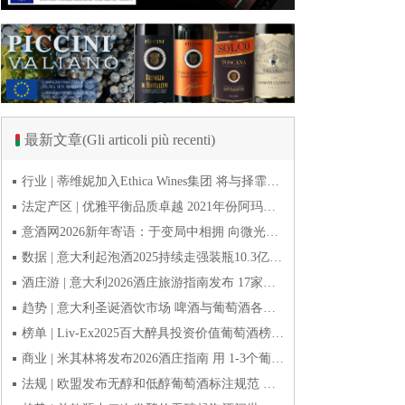
最新文章(Gli articoli più recenti)
行业 | 蒂维妮加入Ethica Wines集团 将与择霏罗共拓中国市场
法定产区 | 优雅平衡品质卓越 2021年份阿玛罗尼Amarone全球预品会落幕
意酒网2026新年寄语：于变局中相拥 向微光而前行
数据 | 意大利起泡酒2025持续走强装瓶10.3亿瓶 普罗塞克风靡全球
酒庄游 | 意大利2026酒庄旅游指南发布 17家葡萄酒博物馆别错过
趋势 | 意大利圣诞酒饮市场 啤酒与葡萄酒各自精彩
榜单 | Liv-Ex2025百大醉具投资价值葡萄酒榜单发布 20款意酒入选
商业 | 米其林将发布2026酒庄指南 用 1-3个葡萄串为部分酒庄评级
法规 | 欧盟发布无醇和低醇葡萄酒标注规范 无醇酒可以被种出来吗