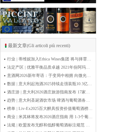
最新文章(Gli articoli più recenti)
行业 | 蒂维妮加入Ethica Wines集团 将与择霏罗共拓中国市场
法定产区 | 优雅平衡品质卓越 2021年份阿玛罗尼Amarone全球预品会落幕
意酒网2026新年寄语：于变局中相拥 向微光而前行
数据 | 意大利起泡酒2025持续走强装瓶10.3亿瓶 普罗塞克风靡全球
酒庄游 | 意大利2026酒庄旅游指南发布 17家葡萄酒博物馆别错过
趋势 | 意大利圣诞酒饮市场 啤酒与葡萄酒各自精彩
榜单 | Liv-Ex2025百大醉具投资价值葡萄酒榜单发布 20款意酒入选
商业 | 米其林将发布2026酒庄指南 用 1-3个葡萄串为部分酒庄评级
法规 | 欧盟发布无醇和低醇葡萄酒标注规范 无醇酒可以被种出来吗