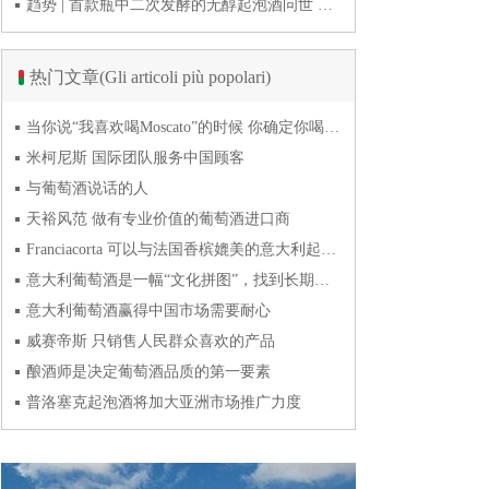
趋势 | 首款瓶中二次发酵的无醇起泡酒问世 意大利酿酒师用特种酵母开创历史
热门文章(Gli articoli più popolari)
当你说“我喜欢喝Moscato”的时候 你确定你喝的到底是什么吗？
米柯尼斯 国际团队服务中国顾客
与葡萄酒说话的人
天裕风范 做有专业价值的葡萄酒进口商
Franciacorta 可以与法国香槟媲美的意大利起泡酒
意大利葡萄酒是一幅“文化拼图”，找到长期合作伙伴最具挑战
意大利葡萄酒赢得中国市场需要耐心
威赛帝斯 只销售人民群众喜欢的产品
酿酒师是决定葡萄酒品质的第一要素
普洛塞克起泡酒将加大亚洲市场推广力度