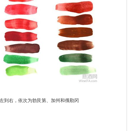
左到右，依次为勃艮第、加州和俄勒冈