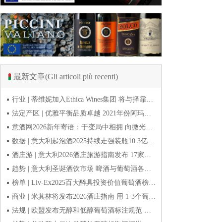
最新文章(Gli articoli più recenti)
行业 | 蒂维妮加入Ethica Wines集团 将与择霏罗共拓中国市场
法定产区 | 优雅平衡品质卓越 2021年份阿玛罗尼Amarone全球预品会落幕
意酒网2026新年寄语：于变局中相拥 向微光而前行
数据 | 意大利起泡酒2025持续走强装瓶10.3亿瓶 普罗塞克风靡全球
酒庄游 | 意大利2026酒庄旅游指南发布 17家葡萄酒博物馆别错过
趋势 | 意大利圣诞酒饮市场 啤酒与葡萄酒各自精彩
榜单 | Liv-Ex2025百大醉具投资价值葡萄酒榜单发布 20款意酒入选
商业 | 米其林将发布2026酒庄指南 用 1-3个葡萄串为部分酒庄评级
法规 | 欧盟发布无醇和低醇葡萄酒标注规范 无醇酒可以被种出来吗