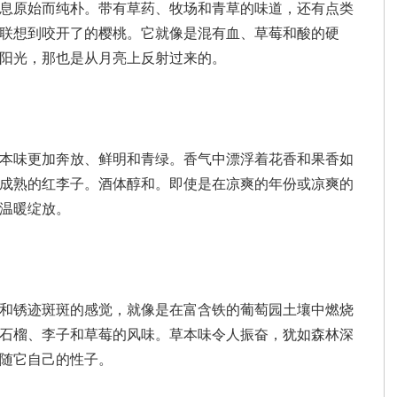
息原始而纯朴。带有草药、牧场和青草的味道，还有点类
联想到咬开了的樱桃。它就像是混有血、草莓和酸的硬
阳光，那也是从月亮上反射过来的。
本味更加奔放、鲜明和青绿。香气中漂浮着花香和果香如
成熟的红李子。酒体醇和。即使是在凉爽的年份或凉爽的
温暖绽放。
和锈迹斑斑的感觉，就像是在富含铁的葡萄园
土壤中
燃烧
石榴、李子和草莓的风味。草本味令人振奋，犹如森林深
随它自己的性子。