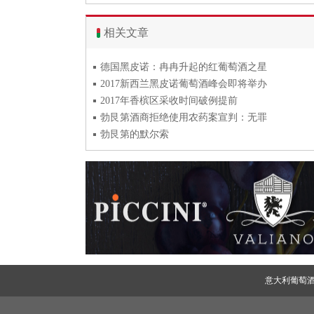
相关文章
德国黑皮诺：冉冉升起的红葡萄酒之星
2017新西兰黑皮诺葡萄酒峰会即将举办
2017年香槟区采收时间破例提前
勃艮第酒商拒绝使用农药案宣判：无罪
勃艮第的默尔索
意大利葡萄