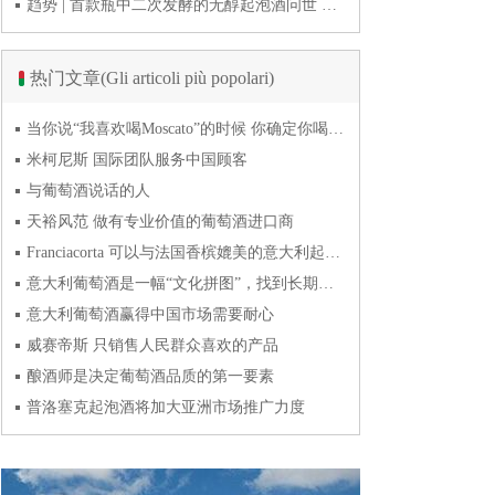
趋势 | 首款瓶中二次发酵的无醇起泡酒问世 意大利酿酒师用特种酵母开创历史
热门文章(Gli articoli più popolari)
当你说“我喜欢喝Moscato”的时候 你确定你喝的到底是什么吗？
米柯尼斯 国际团队服务中国顾客
与葡萄酒说话的人
天裕风范 做有专业价值的葡萄酒进口商
Franciacorta 可以与法国香槟媲美的意大利起泡酒
意大利葡萄酒是一幅“文化拼图”，找到长期合作伙伴最具挑战
意大利葡萄酒赢得中国市场需要耐心
威赛帝斯 只销售人民群众喜欢的产品
酿酒师是决定葡萄酒品质的第一要素
普洛塞克起泡酒将加大亚洲市场推广力度