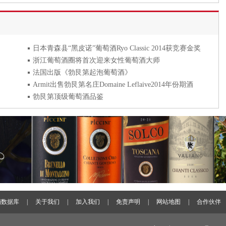
日本青森县“黑皮诺”葡萄酒Ryo Classic 2014获竞赛金奖
浙江葡萄酒圈将首次迎来女性葡萄酒大师
法国出版《勃艮第起泡葡萄酒》
Armit出售勃艮第名庄Domaine Leflaive2014年份期酒
勃艮第顶级葡萄酒品鉴
酒数据库
|
关于我们
|
加入我们
|
免责声明
|
网站地图
|
合作伙伴