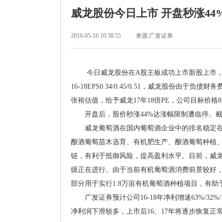
威龙股份今日上市 开盘秒涨44
2016-05-16 10:38:55
来源:广发证券
今日威龙股份在A股主板成功上市新股上市，发行价4.
16-18EPS0.34/0.45/0.51，威龙股份
张裕估值，给予威龙17年18倍PE，公司目标价格
开盘后，股价秒涨44%达涨幅限制遭临停。截至发
威龙葡萄酒在国内葡萄酒企业中的排名稳定
酿酒葡萄苗木选育、有机肥生产、酿酒葡萄种植
链，有利于抵御风险，提高盈利水平。目前，威
级正在进行。由于当前有机葡萄酒消费前景较好
部分用于实行1.8万亩有机葡萄酒种植项目，有
广发证券预计公司16-18年净利增速63%/32%/1
净利润下滑较多，上市后16、17年将逐步恢复正常