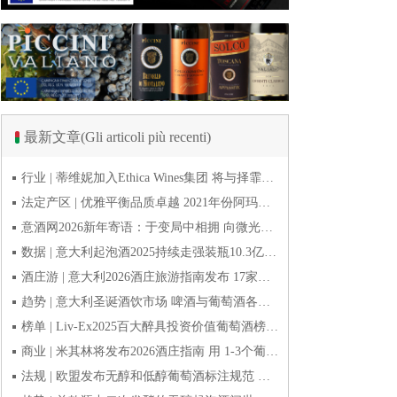
最新文章(Gli articoli più recenti)
行业 | 蒂维妮加入Ethica Wines集团 将与择霏罗共拓中国市场
法定产区 | 优雅平衡品质卓越 2021年份阿玛罗尼Amarone全球预品会落幕
意酒网2026新年寄语：于变局中相拥 向微光而前行
数据 | 意大利起泡酒2025持续走强装瓶10.3亿瓶 普罗塞克风靡全球
酒庄游 | 意大利2026酒庄旅游指南发布 17家葡萄酒博物馆别错过
趋势 | 意大利圣诞酒饮市场 啤酒与葡萄酒各自精彩
榜单 | Liv-Ex2025百大醉具投资价值葡萄酒榜单发布 20款意酒入选
商业 | 米其林将发布2026酒庄指南 用 1-3个葡萄串为部分酒庄评级
法规 | 欧盟发布无醇和低醇葡萄酒标注规范 无醇酒可以被种出来吗