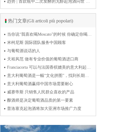
趋势 | 首款瓶中二次发酵的无醇起泡酒问世 意大利酿酒师用特种酵母开创历史
热门文章(Gli articoli più popolari)
当你说“我喜欢喝Moscato”的时候 你确定你喝的到底是什么吗？
米柯尼斯 国际团队服务中国顾客
与葡萄酒说话的人
天裕风范 做有专业价值的葡萄酒进口商
Franciacorta 可以与法国香槟媲美的意大利起泡酒
意大利葡萄酒是一幅“文化拼图”，找到长期合作伙伴最具挑战
意大利葡萄酒赢得中国市场需要耐心
威赛帝斯 只销售人民群众喜欢的产品
酿酒师是决定葡萄酒品质的第一要素
普洛塞克起泡酒将加大亚洲市场推广力度