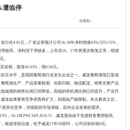
%遭临停
分享到：
61元，广发证券预计公司16-18年净利增速63%/32%/13%，
由于负债财务费用较高、净利润下滑较多，上市后16、17年将逐步恢复正常，根据
8元。
稿，股涨44.03%，报6.64元。
在前五水平，是我国葡萄酒行业龙头企业之一。威龙葡萄酒现已形成
、葡萄酒生产、产品质量检测、包装印刷、物流配送、销售完整产业
龙低端酒的销售比例已经降低，高端的有机酒比例已经提升，产业升
，威龙如果要将竞争优势再扩大，则面临产能限制。本次募资之后，
助于差异化竞争，挖掘新的市场潜能，应对企业发展的需求。
3%，16-18EPS0.34/0.45/0.51，威龙股份由于负债财务费用较高、
，根据张裕估值，给予威龙17年18倍PE，公司目标价格8元。