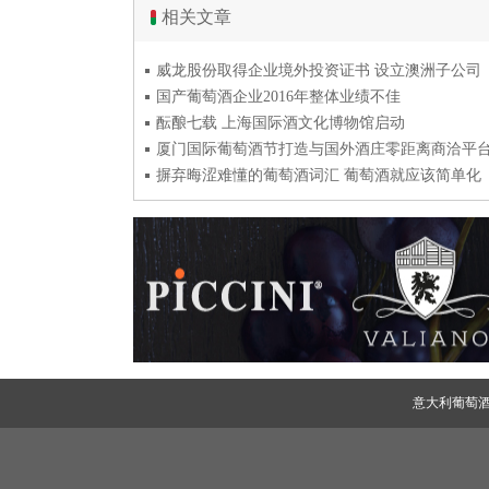
相关文章
威龙股份取得企业境外投资证书 设立澳洲子公司
国产葡萄酒企业2016年整体业绩不佳
酝酿七载 上海国际酒文化博物馆启动
厦门国际葡萄酒节打造与国外酒庄零距离商洽平
摒弃晦涩难懂的葡萄酒词汇 葡萄酒就应该简单化
意大利葡萄