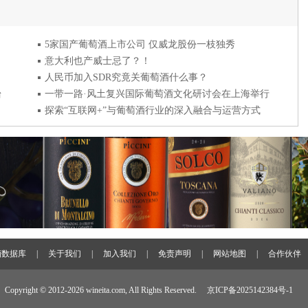
5家国产葡萄酒上市公司 仅威龙股份一枝独秀
意大利也产威士忌了？！
人民币加入SDR究竟关葡萄酒什么事？
台
一带一路·风土复兴国际葡萄酒文化研讨会在上海举行
探索“互联网+”与葡萄酒行业的深入融合与运营方式
酒数据库
|
关于我们
|
加入我们
|
免责声明
|
网站地图
|
合作伙伴
Copyright © 2012-
2026 wineita.com, All Rights Reserved.
京ICP备2025142384号-1