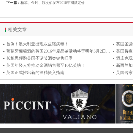
下一篇：
柏菲、金钟、靓次伯发布2016年期酒定价
相关文章
首例！澳大利亚出现灰皮诺病毒！
英国圣诞
葡萄牙葡萄酒的英国2016年度品鉴活动将于明年3月2日举行
英国将查
长相思领跑英国圣诞节酒类销售旺季
酒庄也玩
英国年轻人将推动金酒销售额至10亿英镑！
新西兰加
英国正式推出新的酒精摄入指南
英国砖家