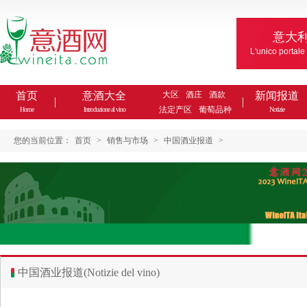
意大
L'unico portale
首页
意酒大全
大区
酒庄
酒款
新闻报道
法定产区
葡萄品种
Home
Introduzione al vino
Notizie
您的当前位置：
首页
>
销售与市场
>
中国酒业报道
>
中国酒业报道(Notizie del vino)