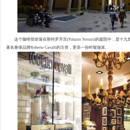
这个咖啡馆坐落在斯特罗齐宫(Palazzo Strozzi)的庭院中，是
著名奢侈品牌Roberto Cavalli的注资，更添一份时髦做派。