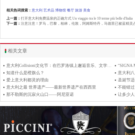
相关热词搜索：
意大利
艺术品
博物馆
餐厅
旅游
美食
上一篇：
打开意大利免费温泉的正确方式 Un viaggio tra le 10 terme più belle d'Italia
下一篇：
注意注意！罗马，巴黎，柏林，伦敦，阿姆斯特丹，马德里已被蓝精灵
相关文章
意大利Collisioni文化节：在巴罗洛镇上邂逅音乐、文学、葡萄酒
知道什么是橙旗么？
意大利八
爱上意大利都灵的理由
圣诞节适
意大利之最 世界遗产——最新世界遗产在西西里
不能错过
那不勒斯的沉寂火山口——阿尼亚诺
让多少人