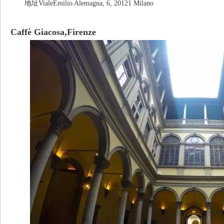
地址VialeEmilio Alemagna, 6, 20121 Milano
Caffè Giacosa,Firenze