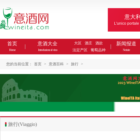
意大
L'unico portale
首页
意酒大全
大区
酒庄
酒款
新闻报道
法定产区
葡萄品种
Home
Introduzione al vino
Notizie
您的当前位置：
首页
>
意酒百科
>
旅行
>
旅行(Viaggio)