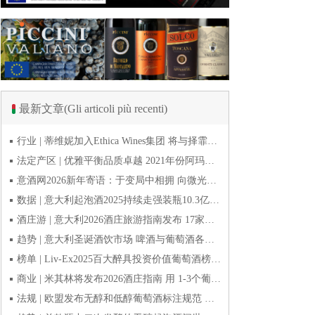
最新文章(Gli articoli più recenti)
行业 | 蒂维妮加入Ethica Wines集团 将与择霏罗共拓中国市场
法定产区 | 优雅平衡品质卓越 2021年份阿玛罗尼Amarone全球预品会落幕
意酒网2026新年寄语：于变局中相拥 向微光而前行
数据 | 意大利起泡酒2025持续走强装瓶10.3亿瓶 普罗塞克风靡全球
酒庄游 | 意大利2026酒庄旅游指南发布 17家葡萄酒博物馆别错过
趋势 | 意大利圣诞酒饮市场 啤酒与葡萄酒各自精彩
榜单 | Liv-Ex2025百大醉具投资价值葡萄酒榜单发布 20款意酒入选
商业 | 米其林将发布2026酒庄指南 用 1-3个葡萄串为部分酒庄评级
法规 | 欧盟发布无醇和低醇葡萄酒标注规范 无醇酒可以被种出来吗