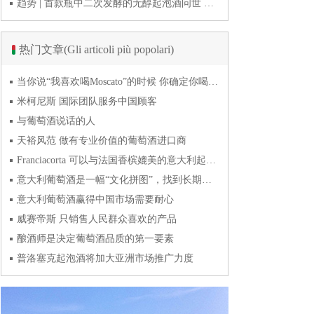
趋势 | 首款瓶中二次发酵的无醇起泡酒问世 意大利酿酒师用特种酵母开创历史
热门文章(Gli articoli più popolari)
当你说“我喜欢喝Moscato”的时候 你确定你喝的到底是什么吗？
米柯尼斯 国际团队服务中国顾客
与葡萄酒说话的人
天裕风范 做有专业价值的葡萄酒进口商
Franciacorta 可以与法国香槟媲美的意大利起泡酒
意大利葡萄酒是一幅“文化拼图”，找到长期合作伙伴最具挑战
意大利葡萄酒赢得中国市场需要耐心
威赛帝斯 只销售人民群众喜欢的产品
酿酒师是决定葡萄酒品质的第一要素
普洛塞克起泡酒将加大亚洲市场推广力度