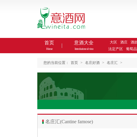
首页
意酒大全
大区
酒庄
酒
法定产区
葡萄品
Home
Introduzione al vino
您的当前位置：
首页
>
名庄好酒
>
名庄汇
>
名庄汇(Cantine famose)