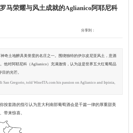
赋笛酒庄 罗马荣耀与风土成就的Aglianico阿耶尼科
分享到：
酒庄是这篇古老而神奇土地醉具美誉度的名庄之一。围绕独特的伊尔皮尼亚风土，意酒
do）。他对阿耶尼科（Aglianico）充满激情，认为这是世界五大红葡萄品
出夺目的光芒。
i San Gregorio, told WineITA.com his passion on Aglianico and Irpinia,
按套路的指引认为意大利南部葡萄酒会是千篇一律的厚重甜美
路、带来惊喜。