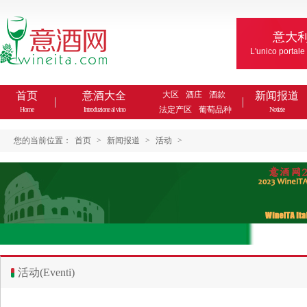
意大
L'unico portale
首页
意酒大全
大区
酒庄
酒款
新闻报道
法定产区
葡萄品种
Home
Introduzione al vino
Notizie
您的当前位置：
首页
>
新闻报道
>
活动
>
活动(Eventi)