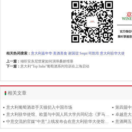
相关热词搜索：
意大利嘉年华
美酒美食
谢国谊
Sequi
司凯培
意大利驻华大使
上一篇：
倾听安东尼世家如何演绎桑娇维塞
下一篇：
意大利“Top Italia”葡萄酒系列培训在上海启动
相关文章
意大利葡萄酒牵手天猫切入中国市场
第四届中
意大利驻华使馆、欧盟与中国人民大学共同纪念《罗马条约》缔结60周年
中意交流的官媒“中意”上线发布会在意大利驻华大使馆举行