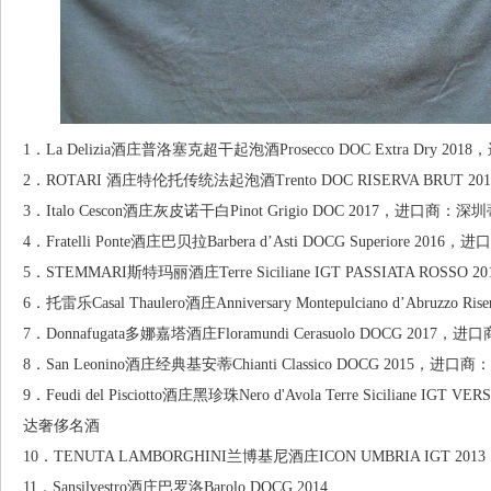
1．La Delizia酒庄普洛塞克超干起泡酒Prosecco DOC Extra Dry 
2．ROTARI 酒庄特伦托传统法起泡酒Trento DOC RISERVA BRUT
3．Italo Cescon酒庄灰皮诺干白Pinot Grigio DOC 2017，进口商：
4．Fratelli Ponte酒庄巴贝拉Barbera d’Asti DOCG Superiore 2
5．STEMMARI斯特玛丽酒庄Terre Siciliane IGT PASSIATA ROS
6．托雷乐Casal Thaulero酒庄Anniversary Montepulciano d’Ab
7．Donnafugata多娜嘉塔酒庄Floramundi Cerasuolo DOCG 201
8．San Leonino酒庄经典基安蒂Chianti Classico DOCG 2015，
9．Feudi del Pisciotto酒庄黑珍珠Nero d'Avola Terre Sicilian
达奢侈名酒
10．TENUTA LAMBORGHINI兰博基尼酒庄ICON UMBRIA IGT
11．Sansilvestro酒庄巴罗洛Barolo DOCG 2014