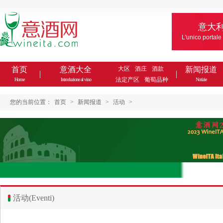
意大
L'unico portale
首页
意酒大全
大区
酒庄
酒款
新闻报道
法定产区
葡萄品种
Home
Introduzione al vino
Notizie
您的当前位置：
首页
>
新闻报道
>
活动
>
活动(Eventi)