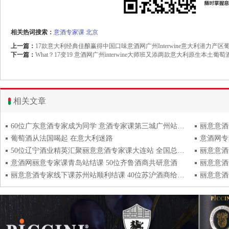
相关热词搜索：
意酒专家课
北京
上一篇：
17款意大利经典佳酿赢得中国口味意酒网广州Interwine意大利潜力产
下一篇：
What？17变19 意酒网广州interwine大师班又添两款意大利原生本土葡萄
相关文章
60位广东意酒专家成为同学 意酒专家课第三城广州站圆满举办
葡萄酒从法国喝起 在意大利迷路
50位辽宁酒业精英汇聚丽意意酒专家课大连站 全国总报名超930位
意酒网丽意专家课青岛站结课 50位齐鲁酒商共研意酒
丽意意酒专家线下课苏州站顺利结课 40位苏沪酒商给予课程高度评价