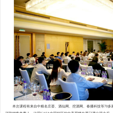
本次课程有来自中粮名庄荟、酒仙网、挖酒网、春播科技等70多