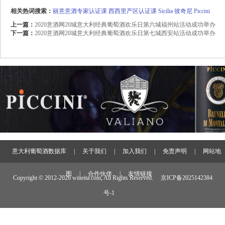
相关热词搜索：
丽意意酒专家认证课
西西里产区认证课
Sicilia
彼奇尼
Piccini
上一篇：
2020意酒网20城意大利经典葡萄酒欢乐日第六城福州站活动成功举办
下一篇：
2020意酒网20城意大利经典葡萄酒欢乐日第七城西安站活动成功举办
意大利葡萄酒数据库
|
关于我们
|
加入我们
|
免责声明
|
网站地
图
|
合作伙伴
|
友情链接
Copyright © 2012-
2026 wineita.com, All Rights Reserved.
京ICP备2025142384
号-1