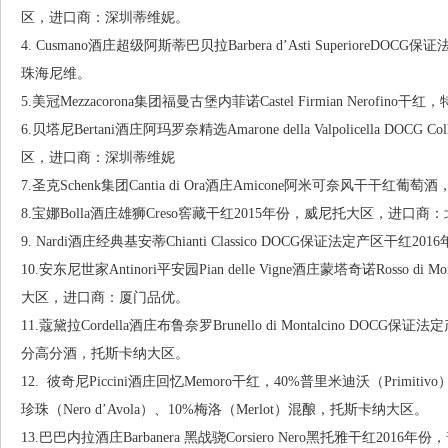
区，进口商：深圳蒂维妮。
4. Cusmano酒庄超级阿斯蒂巴贝拉Barbera d’Asti Superior
珠海尼维。
5.美冠Mezzacorona集团福曼古堡内菲诺Castel Firmian Nero
6.贝塔尼Bertani酒庄阿玛罗奈精选Amarone della Valpolicella DO
区，进口商：深圳蒂维妮
7.圣克Schenk集团Cantia di Ora酒庄Amicone阿米可奈风干
8.宝娜Bolla酒庄雄狮Creso窖藏干红2015年份，威尼托大区，进口
9. Nardi酒庄经典基安蒂Chianti Classico DOCG保证法定产
10.安东尼世家Antinori平安园Pian delle Vigne酒庄蒙塔奇诺Rosso d
大区，进口商：厦门品优。
11.蔻黛拉Cordella酒庄布鲁奈罗Brunello di Montalcino DOC
分高分酒，托斯卡纳大区。
12. 彼奇尼Piccini酒庄回忆Memoro干红，40%普里米迪沃（Primitivo
珍珠（Nero d’Avola）、10%梅洛（Merlot）混酿，托斯卡纳大区。
13.巴巴内拉酒庄Barbanera 黑战骁Corsiero Nero黑托雅干红2