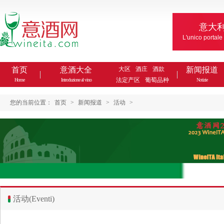
意大
L'unico portale
首页
意酒大全
大区
酒庄
酒款
新闻报道
法定产区
葡萄品种
Home
Introduzione al vino
Notizie
您的当前位置：
首页
>
新闻报道
>
活动
>
活动(Eventi)