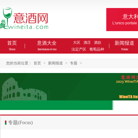
意大
L'unico portale
首页
意酒大全
大区
酒庄
酒款
新闻报道
法定产区
葡萄品种
Home
Introduzione al vino
Notizie
您的当前位置：
首页
>
新闻报道
>
专题
>
专题(Focus)