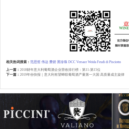
相关热词搜索：
范思哲
伟达
费碧
黑珍珠
DCC
Versace
Weida
Feudi di Pisciotto
上一篇：
2018财年意大利葡萄酒企业营收排行榜：第11-第15位
下一篇：
2019年份快报｜意大利有望蝉联葡萄酒产量第一大国 高质量成主旋律