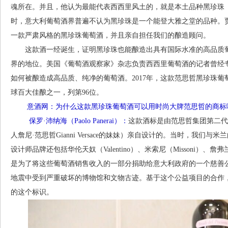
魂所在。并且，他认为最能代表西西里风土的，就是本土品种黑珍珠（Ner
时，意大利葡萄酒界普遍不认为黑珍珠是一个能登大雅之堂的品种。贾科莫·塔
一款严肃风格的黑珍珠葡萄酒，并且亲自担任我们的酿造顾问。
这款酒一经诞生，证明黑珍珠也能酿造出具有国际水准的高品质葡
界的地位。美国《葡萄酒观察家》杂志负责西西里葡萄酒的记者曾经
如何被酿造成高品质、纯净的葡萄酒。2017年，这款范思哲黑珍珠葡
球百大佳酿之一，列第96位。
意酒网：为什么这款黑珍珠葡萄酒可以用时尚大牌范思哲的商标
保罗·沛纳海（Paolo Panerai）：
这款酒标是由范思哲集团第二代掌门人多
人詹尼·范思哲Gianni Versace的妹妹）亲自设计的。当时，我
设计师品牌还包括华伦天奴（Valentino）、米索尼（Missoni）、詹弗兰科
是为了将这些葡萄酒销售收入的一部分捐助给意大利政府的一个慈善公
地震中受到严重破坏的博物馆和文物古迹。基于这个公益项目的合作
的这个标识。