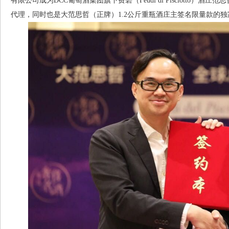
有限公司成为DCC葡萄酒集团旗下费碧（Feudi di Pisciotto）酒
代理，同时也是大范思哲（正牌）1.2公斤重瓶酒庄主签名限量款的