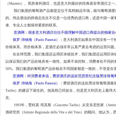
（Masseto）。凯胜泰利酒庄，也是意大利最好的经典基安蒂酒庄之一
我们集团的葡萄酒产品都是定位于高档精品市场，能与葡萄酒爱好
的。伟达酒业的薛德志先生不仅是一位优秀的进口商，还是中国一家
者、专业人士都保持紧密的联系。
意酒网：很多意大利酒庄往往不能理解中国进口商提出的独家合作
保罗·沛纳海（Paolo Panerai）：
意大利酒庄如果在中国没有一个
价格体系。而价格体系，是酒庄必须非常认真严肃去考虑的运营问题
在全球范围，我们集团还运用区块链技术，我们集团还运用区块链
以保证我们的产品价格具有一致性。如果不加控制，消费者在不同的
50%。我们集团的葡萄酒产品价格在不同国家都是一致的，不管是在
意酒网：对消费者来说，费碧酒庄的这款范思哲纪念版黑珍珠葡萄
保罗·沛纳海（Paolo Panerai）：
费碧酒庄的这款黑珍珠葡萄酒最初是
Tachis）的建议下诞生的。他虽然已经故去，但是意大利历史上最
史。
1993年，贾科莫·塔其斯（Giacomo Tachis）从安东尼世家（A
酒研究所（Istituto Regionale della Vite e del Vino