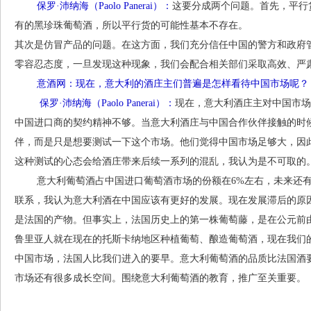
保罗·沛纳海（Paolo Panerai）：
这要分成两个问题。首先，平行
有的黑珍珠葡萄酒，所以平行货的可能性基本不存在。
其次是仿冒产品的问题。在这方面，我们充分信任中国的警方和政府
零容忍态度，一旦发现这种现象，我们会配合相关部们采取高效、严
意酒网：现在，意大利的酒庄主们普遍是怎样看待中国市场呢？
保罗·沛纳海（Paolo Panerai）：
现在，意大利酒庄主对中国市场
中国进口商的契约精神不够。当意大利酒庄与中国合作伙伴接触的时
伴，而是只是想要测试一下这个市场。他们觉得中国市场足够大，因
这种测试的心态会给酒庄带来后续一系列的混乱，我认为是不可取的
意大利葡萄酒占中国进口葡萄酒市场的份额在6%左右，未来还有
联系，我认为意大利酒在中国应该有更好的发展。现在发展滞后的原
是法国的产物。但事实上，法国历史上的第一株葡萄藤，是在公元前由
鲁里亚人就在现在的托斯卡纳地区种植葡萄、酿造葡萄酒，现在我们
中国市场，法国人比我们进入的要早。意大利葡萄酒的品质比法国酒
市场还有很多成长空间。围绕意大利葡萄酒的教育，推广至关重要。