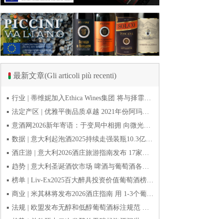
最新文章(Gli articoli più recenti)
行业 | 蒂维妮加入Ethica Wines集团 将与择霏罗共拓中国市场
法定产区 | 优雅平衡品质卓越 2021年份阿玛罗尼Amarone全球预品会落幕
意酒网2026新年寄语：于变局中相拥 向微光而前行
数据 | 意大利起泡酒2025持续走强装瓶10.3亿瓶 普罗塞克风靡全球
酒庄游 | 意大利2026酒庄旅游指南发布 17家葡萄酒博物馆别错过
趋势 | 意大利圣诞酒饮市场 啤酒与葡萄酒各自精彩
榜单 | Liv-Ex2025百大醉具投资价值葡萄酒榜单发布 20款意酒入选
商业 | 米其林将发布2026酒庄指南 用 1-3个葡萄串为部分酒庄评级
法规 | 欧盟发布无醇和低醇葡萄酒标注规范 无醇酒可以被种出来吗