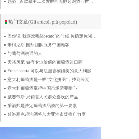
趋势 | 首款瓶中二次发酵的无醇起泡酒问世 意大利酿酒师用特种酵母开创历史
热门文章(Gli articoli più popolari)
当你说“我喜欢喝Moscato”的时候 你确定你喝的到底是什么吗？
米柯尼斯 国际团队服务中国顾客
与葡萄酒说话的人
天裕风范 做有专业价值的葡萄酒进口商
Franciacorta 可以与法国香槟媲美的意大利起泡酒
意大利葡萄酒是一幅“文化拼图”，找到长期合作伙伴最具挑战
意大利葡萄酒赢得中国市场需要耐心
威赛帝斯 只销售人民群众喜欢的产品
酿酒师是决定葡萄酒品质的第一要素
普洛塞克起泡酒将加大亚洲市场推广力度