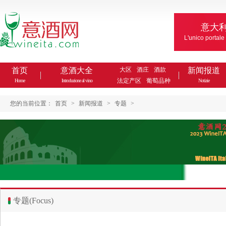
意大
L'unico portale
首页
意酒大全
大区
酒庄
酒款
新闻报道
法定产区
葡萄品种
Home
Introduzione al vino
Notizie
您的当前位置：
首页
>
新闻报道
>
专题
>
专题(Focus)