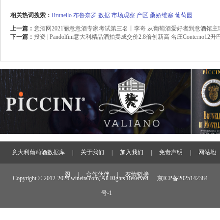
相关热词搜索：
Brunello
布鲁奈罗
数据
市场观察
产区
桑娇维塞
葡萄园
上一篇：
意酒网2021丽意意酒专家考试第三名丨李奇 从葡萄酒爱好者到意酒馆
下一篇：
投资 | Pandolfini意大利精品酒拍卖成交价2.8倍创新高 名庄Conterno1
意大利葡萄酒数据库
|
关于我们
|
加入我们
|
免责声明
|
网站地
图
|
合作伙伴
|
友情链接
Copyright © 2012-
2026 wineita.com, All Rights Reserved.
京ICP备2025142384
号-1