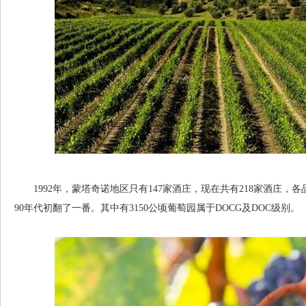
1992年，蒙塔奇诺地区只有147家酒庄，现在共有218家酒庄，各品
90年代初翻了一番。其中有3150公顷葡萄园属于DOCG及DOC级别。