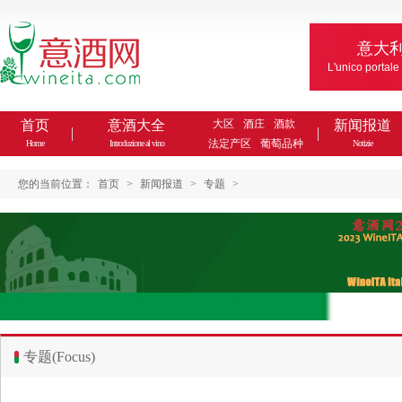
意大
L'unico portale
首页
意酒大全
大区
酒庄
酒款
新闻报道
法定产区
葡萄品种
Home
Introduzione al vino
Notizie
您的当前位置：
首页
>
新闻报道
>
专题
>
专题(Focus)