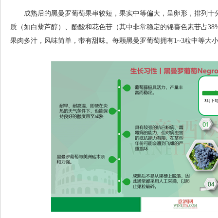
成熟后的黑曼罗葡萄果串较短，果实中等偏大，呈卵形，排列十分
质（如白藜芦醇）、酚酸和花色苷（其中非常稳定的锦葵色素苷占38
果肉多汁，风味简单，带有甜味。每颗黑曼罗葡萄拥有1~3粒中等大