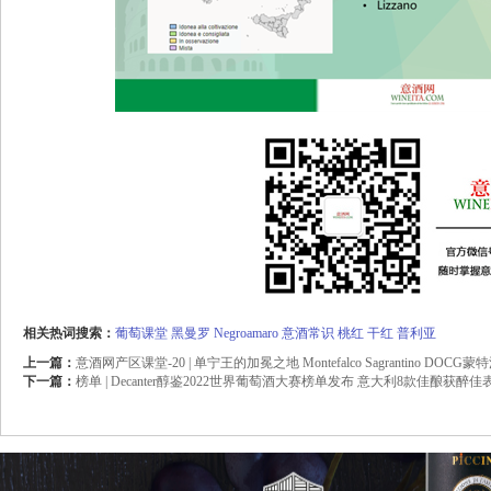
相关热词搜索：
葡萄课堂
黑曼罗
Negroamaro
意酒常识
桃红
干红
普利亚
上一篇：
意酒网产区课堂-20 | 单宁王的加冕之地 Montefalco Sagrantino 
下一篇：
榜单 | Decanter醇鉴2022世界葡萄酒大赛榜单发布 意大利8款佳酿获醉