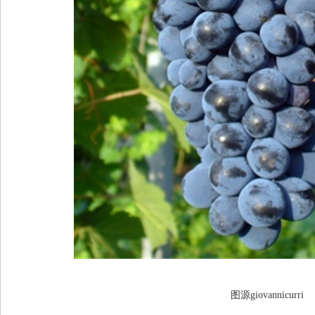
图源giovannicurri