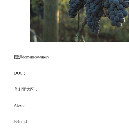
图源domenicowinery
DOC：
普利亚大区：
Alezio
Brindisi