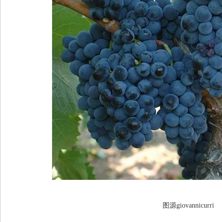
图源giovannicurri