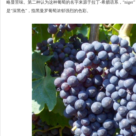
略显苦味。第二种认为这种葡萄的名字来源于拉丁-希腊语系，“niger”（
是“深黑色”，指黑曼罗葡萄浓郁强烈的色彩。