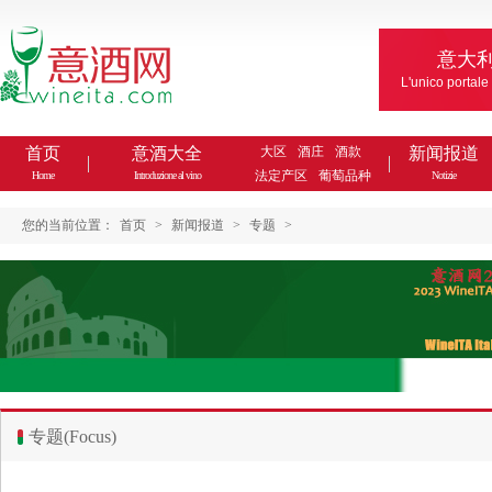
意大
L'unico portale
首页
意酒大全
大区
酒庄
酒款
新闻报道
法定产区
葡萄品种
Home
Introduzione al vino
Notizie
您的当前位置：
首页
>
新闻报道
>
专题
>
专题(Focus)