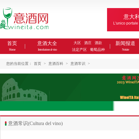
意大
L'unico portale
首页
意酒大全
大区
酒庄
酒款
新闻报道
法定产区
葡萄品种
Home
Introduzione al vino
Notizie
您的当前位置：
首页
>
意酒百科
>
意酒常识
>
意酒常识(Cultura del vino)