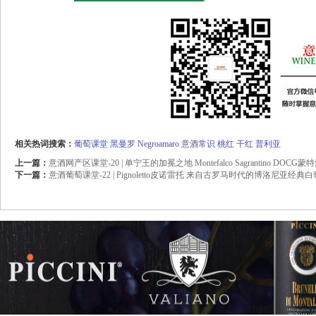
相关热词搜索：
葡萄课堂
黑曼罗
Negroamaro
意酒常识
桃红
干红
普利亚
上一篇：
意酒网产区课堂-20 | 单宁王的加冕之地 Montefalco Sagrantino 
下一篇：
意酒葡萄课堂-22 | Pignoletto皮诺雷托 来自古罗马时代的博洛尼亚经典