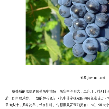
图源giovannicurri
成熟后的黑曼罗葡萄果串较短，果实中等偏大，呈卵形，排列十分
质（如白藜芦醇）、酚酸和花色苷（其中非常稳定的锦葵色素苷占38
果肉多汁，风味简单，带有甜味。每颗黑曼罗葡萄拥有1~3粒中等大