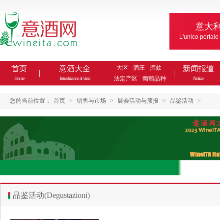
意大
L'unico portale
首页
意酒大全
大区
酒庄
酒款
新闻报道
法定产区
葡萄品种
Home
Introduzione al vino
Notizie
您的当前位置：
首页
>
销售与市场
>
展会活动与预报
>
品鉴活动
>
品鉴活动(Degustazioni)