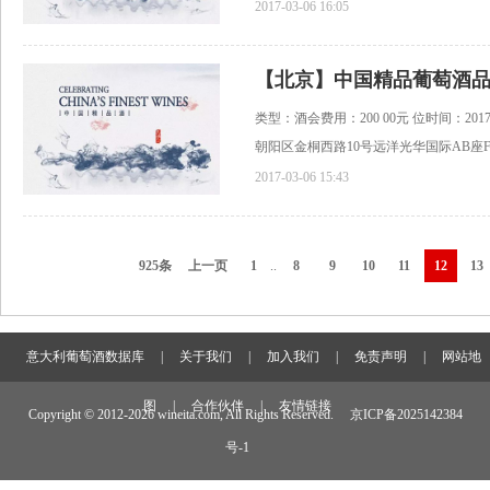
2017-03-06 16:05
【北京】中国精品葡萄酒
类型：酒会费用：200 00元 位时间：2017 03
朝阳区金桐西路10号远洋光华国际AB座
2017-03-06 15:43
925条
上一页
1
..
8
9
10
11
12
13
意大利葡萄酒数据库
|
关于我们
|
加入我们
|
免责声明
|
网站地
图
|
合作伙伴
|
友情链接
Copyright © 2012-
2026 wineita.com, All Rights Reserved.
京ICP备2025142384
号-1