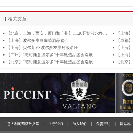
相关文章
【北京，上海，西安，厦门和广州】11.26开始波尔多特级葡萄酒联合会UGCB2012年份品鉴会将陆续登录北京，上海，西安，厦门和广州
【上海】
【上海】波尔多甜白葡萄酒品鉴会
【成都】
【上海】贝尔莱VS波尔多左岸列级名庄
【上海】
【广州】“随时随意波尔多”十年甄选品鉴会巡展
【上海】
【北京】“随时随意波尔多”十年甄选品鉴会巡展
【北京】
意大利葡萄酒数据库
|
关于我们
|
加入我们
|
免责声明
|
网站地