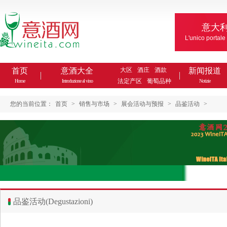
意大
L'unico portale
首页
意酒大全
大区
酒庄
酒款
新闻报道
法定产区
葡萄品种
Home
Introduzione al vino
Notizie
您的当前位置：
首页
>
销售与市场
>
展会活动与预报
>
品鉴活动
>
品鉴活动(Degustazioni)