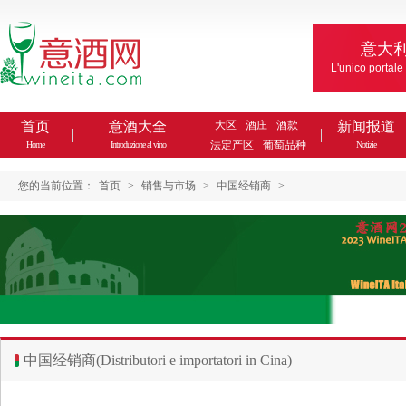
意大
L'unico portale
首页
意酒大全
大区
酒庄
酒款
新闻报道
法定产区
葡萄品种
Home
Introduzione al vino
Notizie
您的当前位置：
首页
>
销售与市场
>
中国经销商
>
中国经销商(Distributori e importatori in Cina)