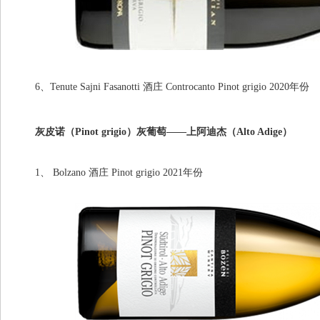
6、Tenute Sajni Fasanotti 酒庄 Controcanto Pinot grigio 2020年份
灰皮诺（Pinot grigio）灰葡萄——上阿迪杰（Alto Adige）
1、 Bolzano 酒庄 Pinot grigio 2021年份