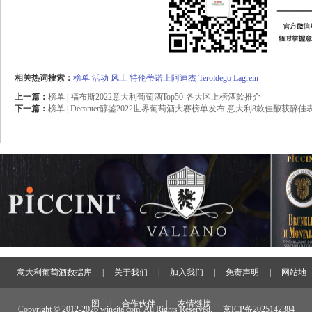
相关热词搜索：
榜单
活动
风土
特伦蒂诺上阿迪杰
Teroldego
Lagrein
上一篇：
榜单 | 福布斯2022意大利葡萄酒Top50-各大区上榜酒款推介
下一篇：
榜单 | Decanter醇鉴2022世界葡萄酒大赛榜单发布 意大利8款佳酿获醉
意大利葡萄酒数据库
|
关于我们
|
加入我们
|
免责声明
|
网站地
图
|
合作伙伴
|
友情链接
Copyright © 2012-
2026 wineita.com, All Rights Reserved.
京ICP备2025142384