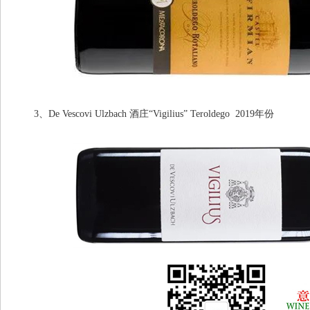
3、De Vescovi Ulzbach 酒庄“Vigilius” Teroldego 2019年份