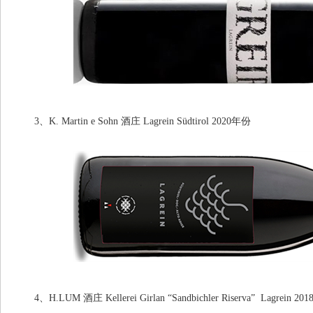
3、K. Martin e Sohn 酒庄 Lagrein Südtirol 2020年份
4、H.LUM 酒庄 Kellerei Girlan “Sandbichler Riserva” Lagrein 2