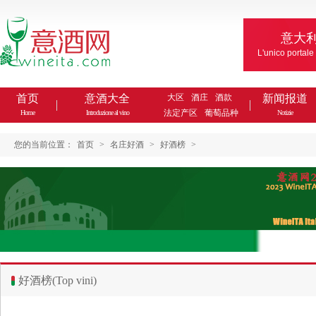
意大
L'unico portale
首页
意酒大全
大区
酒庄
酒款
新闻报道
法定产区
葡萄品种
Home
Introduzione al vino
Notizie
您的当前位置：
首页
>
名庄好酒
>
好酒榜
>
好酒榜(Top vini)