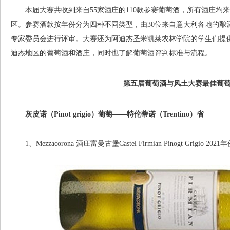
本届大赛共收到来自55家酒庄的110款参赛葡萄酒，所有酒庄均来自特伦蒂诺上
区。参赛酒款按年份分为四种不同类型，由30位来自意大利各地的酿
专家委员会进行评审。大赛还为阿迪杰圣米凯莱农林学院的学生们提
迪杰地区的葡萄酒和酒庄，同时也了解葡萄酒评判标准与流程。
第五届葡萄酒与风土大赛
最佳葡
灰皮诺（Pinot grigio）葡萄——特伦蒂诺（Trentino）省
1、Mezzacorona 酒庄富曼古堡Castel Firmian Pinogt Grigio 2021