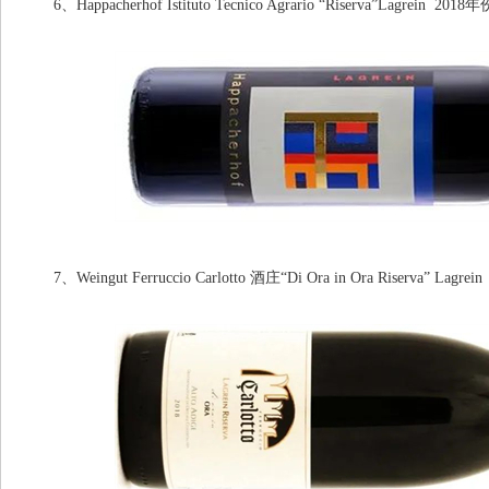
6、Happacherhof Istituto Tecnico Agrario “Riserva”Lagrein 2018年
7、Weingut Ferruccio Carlotto 酒庄“Di Ora in Ora Riserva” Lagre