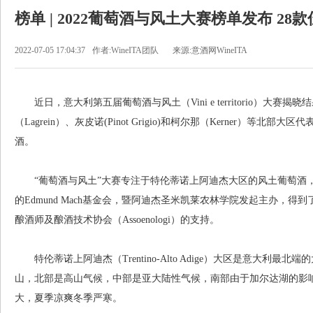
榜单 | 2022葡萄酒与风土大赛榜单发布 2
2022-07-05 17:04:37
作者:WineITA团队
来源:意酒网WineITA
近日，意大利第五届葡萄酒与风土（Vini e territorio）大赛揭晓
（Lagrein）、灰皮诺(Pinot Grigio)和柯尔那（Kerner）等
酒。
“葡萄酒与风土”大赛专注于特伦蒂诺上阿迪杰大区的风土葡萄酒，由阿迪杰圣米凯
的Edmund Mach基金会，暨阿迪杰圣米凯莱农林学院发起主办，得到了罗塔
酿酒师及酿酒技术协会（Assoenologi）的支持。
特伦蒂诺上阿迪杰（Trentino-Alto Adige）大区是意大利最北端
山，北部是高山气候，中部是亚大陆性气候，南部由于加尔达湖的影
大，夏季凉爽冬季严寒。