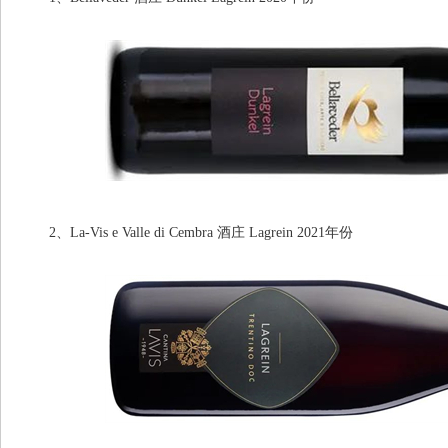
2、La-Vis e Valle di Cembra 酒庄 Lagrein 2021年份