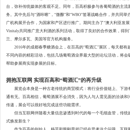
台，弥补传统媒体的客观不足。同年，百高积极参与各葡萄酒的主流
务。其中先后与“酒咔嚓”，“微酿”和“WBO”签署战略合作，并共
广机构展开合作，为国家和产区进行推广。期间主办了“澳大利亚发展
Vinitaly共同推广意大利酒的系列活动，取得了良好的合作效果，得
兰、摩尔多瓦、美国等官方机构服务。
2016年的成都春季糖酒会上，在百高的“萄酒汇”展区，每天都有
不同内容的精彩活动，包括几场葡萄酒业界最大型的论坛活动，将会
帮助参展商实现参展的目标。
拥抱互联网 实现百高和“萄酒汇”的再升级
展览会本身是一种古老传统的商贸模式：将行业价值链上、下游有
通有无。百高相信，葡萄酒展不会消失，因为人与人需见面的洽谈和
传递，展会可以很好地完成这些功能需求。
但当互联网伴随着大量信息渗透到时代的每一个毛细血管，传统的
式焕发新生？
作为百高的创始人，杨芫和熊刚早就已经在思考这个问题，互联网