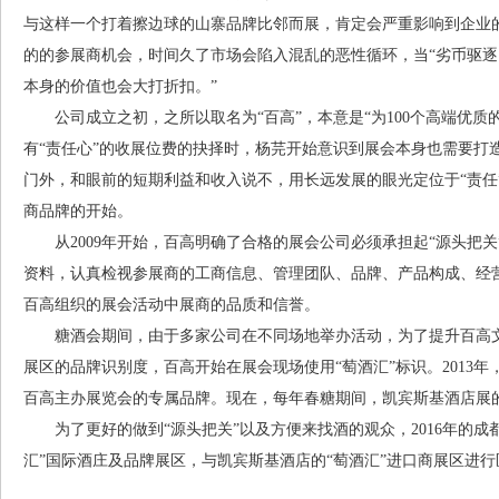
与这样一个打着擦边球的山寨品牌比邻而展，肯定会严重影响到企业
的的参展商机会，时间久了市场会陷入混乱的恶性循环，当“劣币驱逐
本身的价值也会大打折扣。”
公司成立之初，之所以取名为“百高”，本意是“为100个高端优质
有“责任心”的收展位费的抉择时，杨芫开始意识到展会本身也需要打
门外，和眼前的短期利益和收入说不，用长远发展的眼光定位于“责任
商品牌的开始。
从2009年开始，百高明确了合格的展会公司必须承担起“源头把关
资料，认真检视参展商的工商信息、管理团队、品牌、产品构成、经
百高组织的展会活动中展商的品质和信誉。
糖酒会期间，由于多家公司在不同场地举办活动，为了提升百高文
展区的品牌识别度，百高开始在展会现场使用“萄酒汇”标识。2013年
百高主办展览会的专属品牌。现在，每年春糖期间，凯宾斯基酒店展的
为了更好的做到“源头把关”以及方便来找酒的观众，2016年的成
汇”国际酒庄及品牌展区，与凯宾斯基酒店的“萄酒汇”进口商展区进