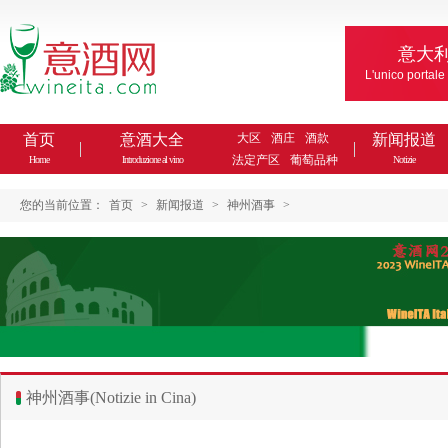
意大
L'unico portale
首页
意酒大全
大区
酒庄
酒款
新闻报道
法定产区
葡萄品种
Home
Introduzione al vino
Notizie
您的当前位置：
首页
>
新闻报道
>
神州酒事
>
神州酒事(Notizie in Cina)