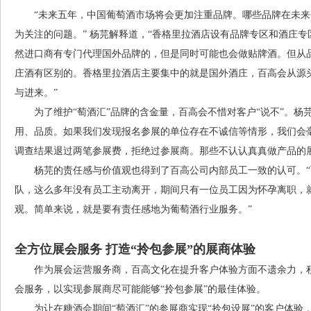
“未来五年，中国葡萄酒市场将会更加注重品牌。哪些品牌在未来
为关注的问题。” 杨芫解释道，“香格里拉酒店设有品牌专区和酒庄
然进口商有专门代理国外品牌的，但是同时可能也会做贴牌酒。但从
庄酒有区别的。香格里拉酒店主要集中的就是国外酒庄，百高会从源
与进来。”
为了维护“萄酒汇”品牌的含金量，百高会不惜对客户“说不”。杨芫
用、品质。如果我们发现报名参展的单位存在不诚信等情形，我们会毫不
调查结果退过两笔参展费，拒绝过参展商。那些不认认真真做产品的
杨芫的责任感与价值观也得到了百高公司内部员工一致的认可。“百
队，这么多年没有员工主动离开，期间只有一位员工因为怀孕离职，
观。简单来说，就是要有责任感地为葡萄酒行业服务。”
全方位展会服务 打造“拎包参展”的展商体验
作为展会运营服务商，百高文化在提升客户体验方面不遗余力，积
会服务，以实现参展商尽可能能够“拎包参展”的最佳体验。
为让在糖酒会期间“萄酒汇”的参展商实现“拎包设展”的客户体验