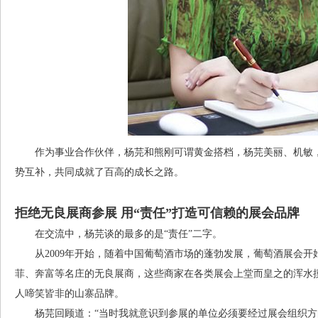
作为事业合作伙伴，杨芫和熊刚可谓黄金搭档，杨芫美丽、机敏，
势互补，共同成就了百高的成长之路。
拒绝无良展商参展 用“责任”打造可信赖的展会品牌
在交流中，杨芫谈的最多的是“责任”二字。
从2009年开始，随着中国葡萄酒市场的蓬勃发展，葡萄酒展会开
菲、奔富等名庄的无良展商，这些商家在各类展会上堂而皇之的浑水摸
人啼笑皆非的山寨品牌。
杨芫回顾道：“当时我就意识到参展的单位必须要经过展会组织方