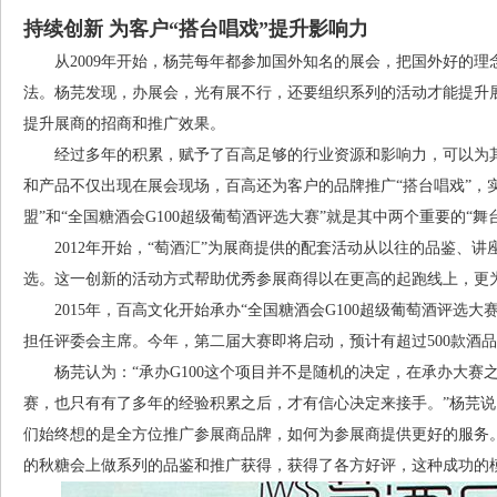
持续创新 为客户“搭台唱戏”提升影响力
从2009年开始，杨芫每年都参加国外知名的展会，把国外好的理
法。杨芫发现，办展会，光有展不行，还要组织系列的活动才能提升
提升展商的招商和推广效果。
经过多年的积累，赋予了百高足够的行业资源和影响力，可以为其
和产品不仅出现在展会现场，百高还为客户的品牌推广“搭台唱戏”，
盟”和“全国糖酒会G100超级葡萄酒评选大赛”就是其中两个重要的“舞
2012年开始，“萄酒汇”为展商提供的配套活动从以往的品鉴、讲
选。这一创新的活动方式帮助优秀参展商得以在更高的起跑线上，更
2015年，百高文化开始承办“全国糖酒会G100超级葡萄酒评选大赛
担任评委会主席。今年，第二届大赛即将启动，预计有超过500款酒
杨芫认为：“承办G100这个项目并不是随机的决定，在承办大赛
赛，也只有有了多年的经验积累之后，才有信心决定来接手。”杨芫说
们始终想的是全方位推广参展商品牌，如何为参展商提供更好的服务。”20
的秋糖会上做系列的品鉴和推广获得，获得了各方好评，这种成功的模