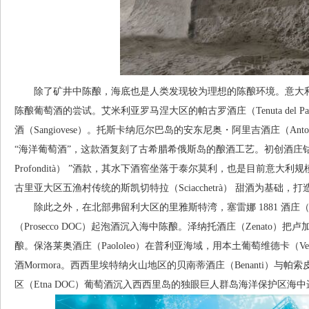
除了矿井中陈酿，海底也是人类发现较为理想的陈酿环境。意大利
陈酿葡萄酒的尝试。艾米利亚罗马涅大区的帕古罗酒庄（Tenuta del 
酒（Sangiovese）。托斯卡纳厄尔巴岛的安东尼奥・阿里吉酒庄（Antonio
“海洋葡萄酒”，这款酒复刻了古希腊希俄斯岛的酿酒工艺。初创酒庄钴色酒庄
Profondità） ”酒款，其水下酒窖坐落于泰尔莫利，也是目前意大利
古里亚大区五渔村传统的斯凯切特拉（Sciacchetrà） 甜酒为基础
除此之外，在北部弗留利大区的里雅斯特湾，塞雷娜 1881 酒庄（Seren
（Prosecco DOC）起泡酒沉入海中陈酿。泽纳托酒庄（Zenato）
酿。保洛莱奥酒庄（Paololeo）在普利亚海域，用本土葡萄维德卡（Ver
酒Mormora。西西里埃特纳火山地区的贝南蒂酒庄（Benanti）与帕索皮夏
区（Etna DOC）葡萄酒沉入西西里岛的独眼巨人群岛海洋保护区海