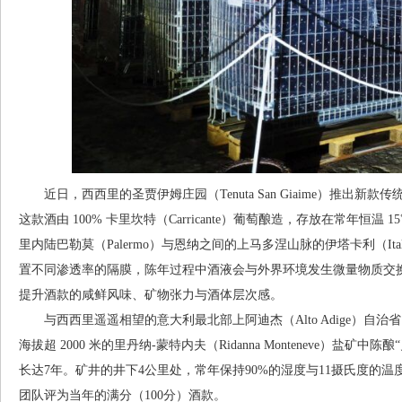
近日，西西里的圣贾伊姆庄园（Tenuta San Giaime）推出新款传统瓶
这款酒由 100% 卡里坎特（Carricante）葡萄酿造，存放在常年
里内陆巴勒莫（Palermo）与恩纳之间的上马多涅山脉的伊塔卡利（It
置不同渗透率的隔膜，陈年过程中酒液会与外界环境发生微量物质交
提升酒款的咸鲜风味、矿物张力与酒体层次感。
与西西里遥遥相望的意大利最北部上阿迪杰（Alto Adige）自治省，当地
海拔超 2000 米的里丹纳-蒙特内夫（Ridanna Monteneve）盐矿中陈酿“史诗
长达7年。矿井的井下4公里处，常年保持90%的湿度与11摄氏度的温
团队评为当年的满分（100分）酒款。