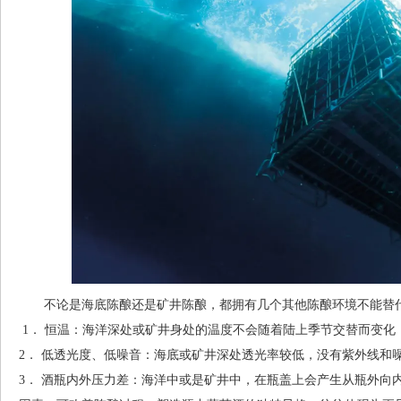
不论是海底陈酿还是矿井陈酿，都拥有几个其他陈酿环境不能替
1． 恒温：海洋深处或矿井身处的温度不会随着陆上季节交替而变化
2． 低透光度、低噪音：海底或矿井深处透光率较低，没有紫外线和
3． 酒瓶内外压力差：海洋中或是矿井中，在瓶盖上会产生从瓶外向