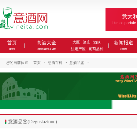
意大
L'unico portale
首页
意酒大全
大区
酒庄
酒款
新闻报道
法定产区
葡萄品种
Home
Introduzione al vino
Notizie
您的当前位置：
首页
>
意酒百科
>
意酒品鉴
>
意酒品鉴(Degustazione)