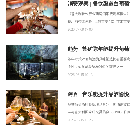
消费观察 | 餐饮渠道白葡
《意大利餐饮行业葡萄酒消费观察报告》
餐厅的整体体验 “比较重要” 或 “非常重要.
2026-07-09 17:06
趋势 | 盐矿陈年能提升葡
陈年方式对葡萄酒的风味塑造拥有重要
个性，盐矿就是这样独特的环境之一。
2026-06-15 19:13
跨界 | 音乐能提升品酒愉
品鉴葡萄酒时聆听现场音乐，哪怕是旋
学与意大利国家研究委员会（CNR）临床生
2026-05-15 13:26