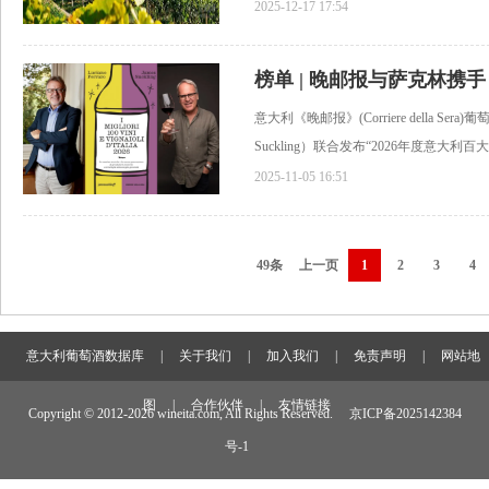
2025-12-17 17:54
意大利《晚邮报》(Corriere della S
Suckling）联合发布“2026年度意大利百大葡
2025-11-05 16:51
49条
上一页
1
2
3
4
意大利葡萄酒数据库
|
关于我们
|
加入我们
|
免责声明
|
网站地
图
|
合作伙伴
|
友情链接
Copyright © 2012-
2026 wineita.com, All Rights Reserved.
京ICP备2025142384
号-1