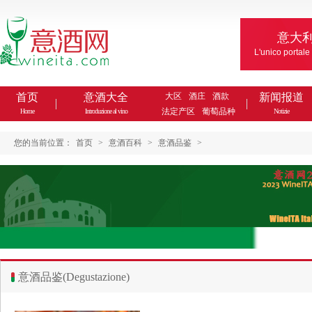
意大
L'unico portale
首页
意酒大全
大区
酒庄
酒款
新闻报道
法定产区
葡萄品种
Home
Introduzione al vino
Notizie
您的当前位置：
首页
>
意酒百科
>
意酒品鉴
>
意酒品鉴(Degustazione)