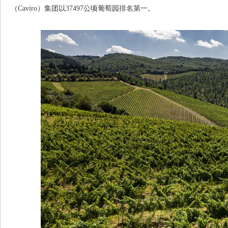
（Caviro）集团以37497公顷葡萄园排名第一。