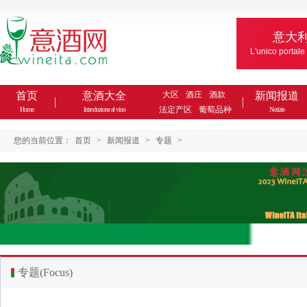
意大
L'unico portale
首页
意酒大全
大区
酒庄
酒款
新闻报道
法定产区
葡萄品种
Home
Introduzione al vino
Notizie
您的当前位置：
首页
>
新闻报道
>
专题
>
专题(Focus)