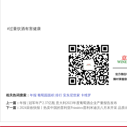
#过量饮酒有害健康
相关热词搜索：
年报
葡萄园面积
排行
安东尼世家
卡维罗
上一篇：
年报 | 冠军年产2.37亿瓶 意大利2023年度葡萄酒企业产量报告发布
下一篇：
2024采收快报丨热卖中国的普利亚Primitivo普利米迪沃八月末开采 品