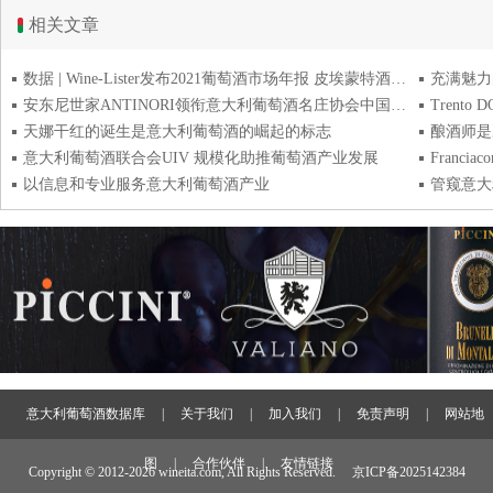
相关文章
数据 | Wine-Lister发布2021葡萄酒市场年报 皮埃蒙特酒价格十年涨138% 托斯卡纳酒市场接受度高
充满魅力
安东尼世家ANTINORI领衔意大利葡萄酒名庄协会中国品鉴会
Trent
天娜干红的诞生是意大利葡萄酒的崛起的标志
酿酒师是
意大利葡萄酒联合会UIV 规模化助推葡萄酒产业发展
Franc
以信息和专业服务意大利葡萄酒产业
管窥意大
意大利葡萄酒数据库
|
关于我们
|
加入我们
|
免责声明
|
网站地
图
|
合作伙伴
|
友情链接
Copyright © 2012-
2026 wineita.com, All Rights Reserved.
京ICP备2025142384