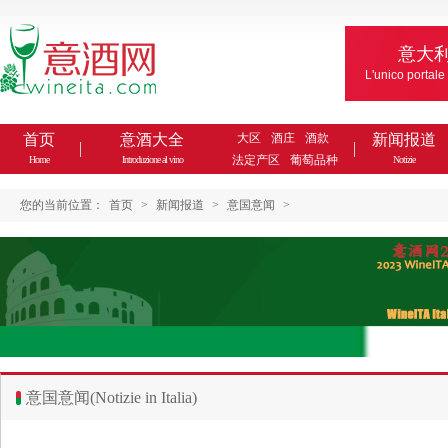
意大
L'unico portale
首页
意酒大全
大区
酒庄
酒款
新闻报道
法定产区
葡萄品种
Home
Introduzione al vino
Notizie
您的当前位置：
首页
>
新闻报道
>
意国意闻
>
意国意闻(Notizie in Italia)