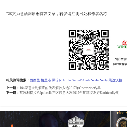
*本文为
意酒网
原创首发文章，转发请注明出处和作者名称。
相关热词搜索：
西西里
格里洛
黑珍珠
Grillo
Nero d’Avola
Sicilia
Sicily
黑达沃拉
上一篇：
104家意大利酒庄的代表酒款入选2017年Operawine名单
下一篇：
瓦波利切拉Valpolicella产区获意大利2017年度环境友好Ecofriendly奖