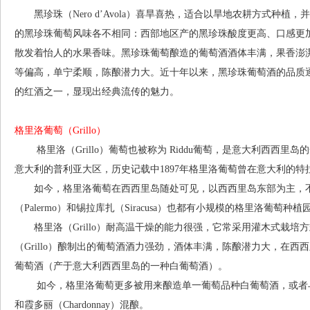
黑珍珠（Nero d’Avola）喜旱喜热，适合以旱地农耕方式种植
的黑珍珠葡萄风味各不相同：西部地区产的黑珍珠酸度更高、口感更
散发着怡人的水果香味。黑珍珠葡萄酿造的葡萄酒酒体丰满，果香澎
等偏高，单宁柔顺，陈酿潜力大。近十年以来，黑珍珠葡萄酒的品质
的红酒之一，显现出经典流传的魅力。
格里洛葡萄（Grillo）
格里洛（Grillo）葡萄也被称为 Riddu葡萄，是意大利西西里
意大利的普利亚大区，历史记载中1897年格里洛葡萄曾在意大利的特拉帕
如今，格里洛葡萄在西西里岛随处可见，以西西里岛东部为主，不过在阿
（Palermo）和锡拉库扎（Siracusa）也都有小规模的格里洛葡萄种植
格里洛（Grillo）耐高温干燥的能力很强，它常采用灌木式栽培
（Grillo）酿制出的葡萄酒酒力强劲，酒体丰满，陈酿潜力大，在西西
葡萄酒（产于意大利西西里岛的一种白葡萄酒）。
如今，格里洛葡萄更多被用来酿造单一葡萄品种白葡萄酒，或者与伊卓莉亚（I
和霞多丽（Chardonnay）混酿。