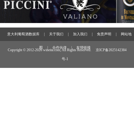
意大利葡萄酒数据库
|
关于我们
|
加入我们
|
免责声明
|
网站地
图
|
合作伙伴
|
友情链接
Copyright © 2012-
2026 wineita.com, All Rights Reserved.
京ICP备2025142384
号-1