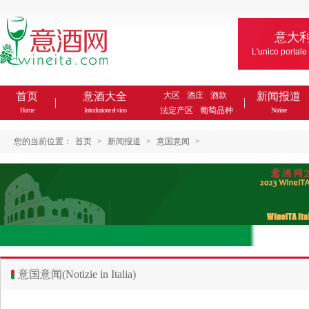
意大
L'unico portale
首页
意酒大全
大区
酒庄
酒款
新闻报道
法定产区
葡萄品种
Home
Introduzione al vino
Notizie
您的当前位置：
首页
>
新闻报道
>
意国意闻
>
意国意闻(Notizie in Italia)