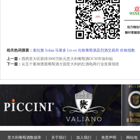
相关热词搜索：
索拉雅
Solaia
马塞多
Liv-ex
伦敦葡萄酒及烈酒交易所
价格指数
上一篇：
西西里大区获得3600万欧元意大利葡萄酒OCM市场补贴
下一篇：
从五个案例透视葡萄酒大国意大利的红酒电商行业发展现状
意大利葡萄酒数据库
|
关于我们
|
加入我们
|
免责声明
|
网站地