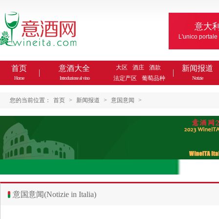
意大
L'unico portale
首页
意酒大全
大区
酒庄
酒款
新闻报道
法定产区
葡萄品种
Home
Introduzione al vino
Notizie
您的当前位置：
首页
>
新闻报道
>
意国意闻
>
意国意闻(Notizie in Italia)