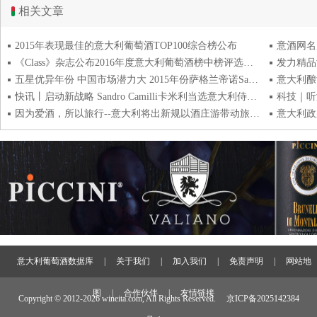
相关文章
2015年表现最佳的意大利葡萄酒TOP100综合榜公布
意酒网名庄
《Class》杂志公布2016年度意大利葡萄酒榜中榜评选结果
五星优异年份 中国市场潜力大 2015年份萨格兰帝诺Sagrantino新酒预品会精彩纷呈
意大利酿
快讯丨启动新战略 Sandro Camilli卡米利当选意大利侍酒师协会新主席
因为爱酒，所以旅行--意大利将出新规以酒庄游带动旅游产业发展
意大利政
意大利葡萄酒数据库
|
关于我们
|
加入我们
|
免责声明
|
网站地
图
|
合作伙伴
|
友情链接
Copyright © 2012-
2026 wineita.com, All Rights Reserved.
京ICP备2025142384