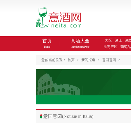
首页
意酒大全
大区
酒庄
酒
法定产区
葡萄品
Home
Introduzione al vino
您的当前位置：
首页
>
新闻报道
>
意国意闻
>
意国意闻(Notizie in Italia)