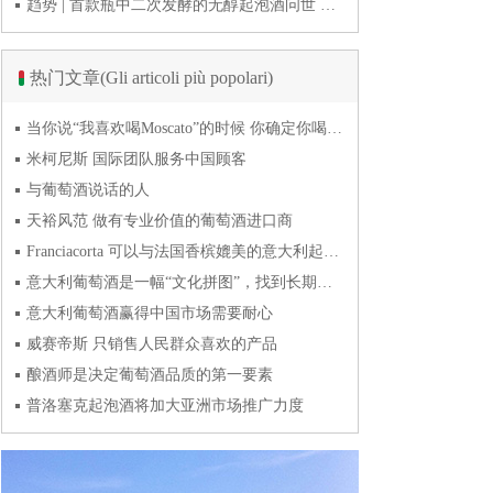
趋势 | 首款瓶中二次发酵的无醇起泡酒问世 意大利酿酒师用特种酵母开创历史
热门文章(Gli articoli più popolari)
当你说“我喜欢喝Moscato”的时候 你确定你喝的到底是什么吗？
米柯尼斯 国际团队服务中国顾客
与葡萄酒说话的人
天裕风范 做有专业价值的葡萄酒进口商
Franciacorta 可以与法国香槟媲美的意大利起泡酒
意大利葡萄酒是一幅“文化拼图”，找到长期合作伙伴最具挑战
意大利葡萄酒赢得中国市场需要耐心
威赛帝斯 只销售人民群众喜欢的产品
酿酒师是决定葡萄酒品质的第一要素
普洛塞克起泡酒将加大亚洲市场推广力度