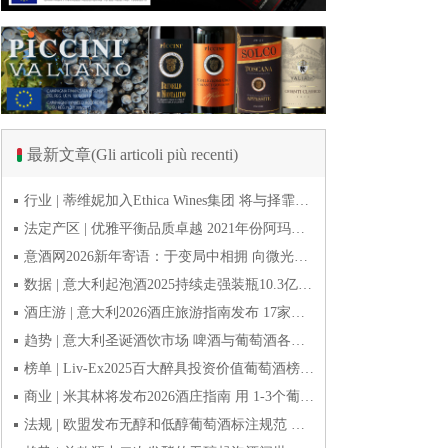
最新文章(Gli articoli più recenti)
行业 | 蒂维妮加入Ethica Wines集团 将与择霏罗共拓中国市场
法定产区 | 优雅平衡品质卓越 2021年份阿玛罗尼Amarone全球预品会落幕
意酒网2026新年寄语：于变局中相拥 向微光而前行
数据 | 意大利起泡酒2025持续走强装瓶10.3亿瓶 普罗塞克风靡全球
酒庄游 | 意大利2026酒庄旅游指南发布 17家葡萄酒博物馆别错过
趋势 | 意大利圣诞酒饮市场 啤酒与葡萄酒各自精彩
榜单 | Liv-Ex2025百大醉具投资价值葡萄酒榜单发布 20款意酒入选
商业 | 米其林将发布2026酒庄指南 用 1-3个葡萄串为部分酒庄评级
法规 | 欧盟发布无醇和低醇葡萄酒标注规范 无醇酒可以被种出来吗