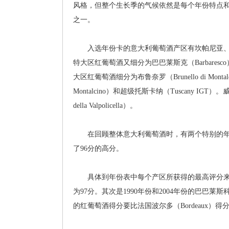
风格，但整个生长季的气候依然是每个年份特点
之一。
入选年份卡的意大利葡萄酒产区有坎帕尼亚、
特大区红葡萄酒又细分为巴巴莱斯克（Barbaresco）、阿
大区红葡萄酒细分为布鲁奈罗（Brunello di Montalc
Montalcino）和超级托斯卡纳（Tuscany IGT
della Valpolicella）。
在回顾整体意大利葡萄酒时，有两个特别的年份值
了96分的高分。
具体到年份表中每个产区所获得的最高评分来看，20
为97分。其次是1990年份和2004年份的巴巴莱斯科（
的红葡萄酒得分要比法国波尔多（Bordeaux）得