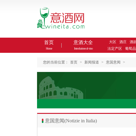
首页
意酒大全
大区
酒庄
酒
法定产区
葡萄品
Home
Introduzione al vino
您的当前位置：
首页
>
新闻报道
>
意国意闻
>
意国意闻(Notizie in Italia)