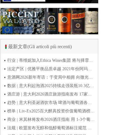
最新文章(Gli articoli più recenti)
行业 | 蒂维妮加入Ethica Wines集团 将与择霏罗共拓中国市场
法定产区 | 优雅平衡品质卓越 2021年份阿玛罗尼Amarone全球预品会落幕
意酒网2026新年寄语：于变局中相拥 向微光而前行
数据 | 意大利起泡酒2025持续走强装瓶10.3亿瓶 普罗塞克风靡全球
酒庄游 | 意大利2026酒庄旅游指南发布 17家葡萄酒博物馆别错过
趋势 | 意大利圣诞酒饮市场 啤酒与葡萄酒各自精彩
榜单 | Liv-Ex2025百大醉具投资价值葡萄酒榜单发布 20款意酒入选
商业 | 米其林将发布2026酒庄指南 用 1-3个葡萄串为部分酒庄评级
法规 | 欧盟发布无醇和低醇葡萄酒标注规范 无醇酒可以被种出来吗