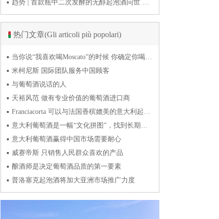
趋势 | 首款瓶中二次发酵的无醇起泡酒问世 意大利酿酒师用特种酵母开创历史
热门文章(Gli articoli più popolari)
当你说“我喜欢喝Moscato”的时候 你确定你喝的到底是什么吗？
米柯尼斯 国际团队服务中国顾客
与葡萄酒说话的人
天裕风范 做有专业价值的葡萄酒进口商
Franciacorta 可以与法国香槟媲美的意大利起泡酒
意大利葡萄酒是一幅“文化拼图”，找到长期合作伙伴最具挑战
意大利葡萄酒赢得中国市场需要耐心
威赛帝斯 只销售人民群众喜欢的产品
酿酒师是决定葡萄酒品质的第一要素
普洛塞克起泡酒将加大亚洲市场推广力度