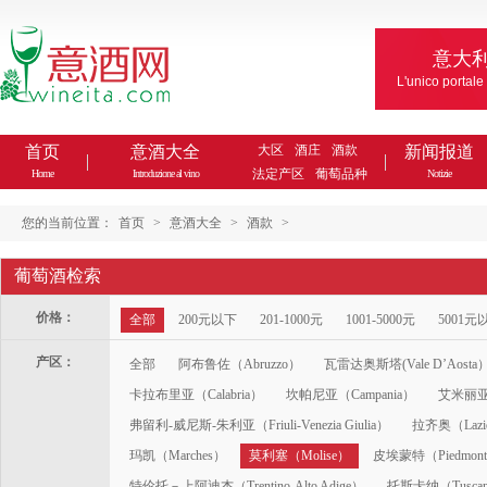
意大
L'unico portale
首页
意酒大全
大区
酒庄
酒款
新闻报道
法定产区
葡萄品种
Home
Introduzione al vino
Notizie
您的当前位置：
首页
>
意酒大全
>
酒款
>
葡萄酒检索
价格：
全部
200元以下
201-1000元
1001-5000元
5001元
产区：
全部
阿布鲁佐（Abruzzo）
瓦雷达奥斯塔(Vale D’Aosta
卡拉布里亚（Calabria）
坎帕尼亚（Campania）
艾米丽亚-
弗留利-威尼斯-朱利亚（Friuli-Venezia Giulia）
拉齐奥（Lazi
玛凯（Marches）
莫利塞（Molise）
皮埃蒙特（Piedmon
特伦托－上阿迪杰（Trentino-Alto Adige）
托斯卡纳（Tusca