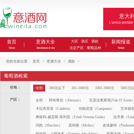
意大
L'unico portale
首页
意酒大全
大区
酒庄
酒款
新闻报道
法定产区
葡萄品种
Home
Introduzione al vino
Notizie
您的当前位置：
首页
>
意酒大全
>
酒款
>
葡萄酒检索
价格：
全部
200元以下
201-1000元
1001-5000元
5001元
产区：
全部
阿布鲁佐（Abruzzo）
瓦雷达奥斯塔(Vale D’Aosta
卡拉布里亚（Calabria）
坎帕尼亚（Campania）
艾米丽亚-
弗留利-威尼斯-朱利亚（Friuli-Venezia Giulia）
拉齐奥（Lazi
玛凯（Marches）
莫利塞（Molise）
皮埃蒙特（Piedmon
特伦托－上阿迪杰（Trentino-Alto Adige）
托斯卡纳（Tusca