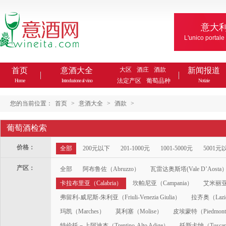
意大
L'unico portale
首页
意酒大全
大区
酒庄
酒款
新闻报道
法定产区
葡萄品种
Home
Introduzione al vino
Notizie
您的当前位置：
首页
>
意酒大全
>
酒款
>
葡萄酒检索
价格：
全部
200元以下
201-1000元
1001-5000元
5001元
产区：
全部
阿布鲁佐（Abruzzo）
瓦雷达奥斯塔(Vale D’Aosta
卡拉布里亚（Calabria）
坎帕尼亚（Campania）
艾米丽亚-
弗留利-威尼斯-朱利亚（Friuli-Venezia Giulia）
拉齐奥（Lazi
玛凯（Marches）
莫利塞（Molise）
皮埃蒙特（Piedmon
特伦托－上阿迪杰（Trentino-Alto Adige）
托斯卡纳（Tusca