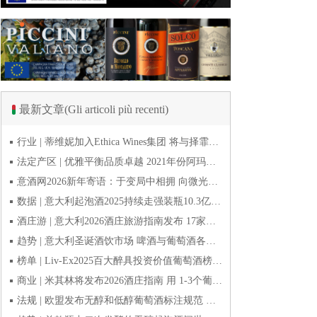
最新文章(Gli articoli più recenti)
行业 | 蒂维妮加入Ethica Wines集团 将与择霏罗共拓中国市场
法定产区 | 优雅平衡品质卓越 2021年份阿玛罗尼Amarone全球预品会落幕
意酒网2026新年寄语：于变局中相拥 向微光而前行
数据 | 意大利起泡酒2025持续走强装瓶10.3亿瓶 普罗塞克风靡全球
酒庄游 | 意大利2026酒庄旅游指南发布 17家葡萄酒博物馆别错过
趋势 | 意大利圣诞酒饮市场 啤酒与葡萄酒各自精彩
榜单 | Liv-Ex2025百大醉具投资价值葡萄酒榜单发布 20款意酒入选
商业 | 米其林将发布2026酒庄指南 用 1-3个葡萄串为部分酒庄评级
法规 | 欧盟发布无醇和低醇葡萄酒标注规范 无醇酒可以被种出来吗