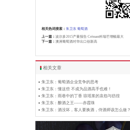
相关热词搜索：
朱卫东
葡萄酒
上一篇：
波尔多2015产量报告 Crémant科瑞芒增幅最大
下一篇：
澳洲葡萄酒对华出口创新高
相关文章
朱卫东：葡萄酒企业竞争的思考
朱卫东：懂这些 不成为品酒高手也难！
朱卫东：雨巷中的丁香 琼瑶浆的哀怨与彷徨
朱卫东：酿酒之王------赤霞珠
朱卫东：酒没坏，客人要换酒，侍酒师该怎么做