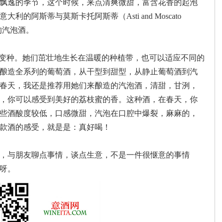
飘逸的季节，这个时候，来点清爽微甜，富含花香的起泡
阿斯蒂与莫斯卡托阿斯蒂（Asti and Moscato
造的汽泡酒。
多的变种。她们茁壮地生长在温暖的种植带，也可以适应不同的
酿造全系列的葡萄酒，从干型到甜型，从静止葡萄酒到汽
春天，我还是推荐用她们来酿造的汽泡酒，清甜，甘洌，
，你可以感受到美好的荔枝蜜的香。这种酒，在春天，你
些酒酸度较低，口感微甜，汽泡在口腔中爆裂，麻麻的，
款酒的感受，就是是：真好喝！
，与朋友聊点事情，谈点生意，不是一件很惬意的事情
呀。