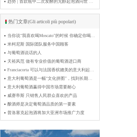
趋势 | 首款瓶中二次发酵的无醇起泡酒问世 意大利酿酒师用特种酵母开创历史
热门文章(Gli articoli più popolari)
当你说“我喜欢喝Moscato”的时候 你确定你喝的到底是什么吗？
米柯尼斯 国际团队服务中国顾客
与葡萄酒说话的人
天裕风范 做有专业价值的葡萄酒进口商
Franciacorta 可以与法国香槟媲美的意大利起泡酒
意大利葡萄酒是一幅“文化拼图”，找到长期合作伙伴最具挑战
意大利葡萄酒赢得中国市场需要耐心
威赛帝斯 只销售人民群众喜欢的产品
酿酒师是决定葡萄酒品质的第一要素
普洛塞克起泡酒将加大亚洲市场推广力度