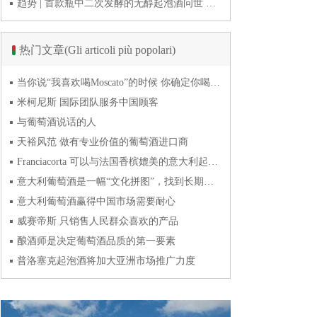
趋势 | 首款瓶中二次发酵的无醇起泡酒问世 意大利酿酒师用特种酵母开创历史
热门文章(Gli articoli più popolari)
当你说“我喜欢喝Moscato”的时候 你确定你喝的到底是什么吗？
米柯尼斯 国际团队服务中国顾客
与葡萄酒说话的人
天裕风范 做有专业价值的葡萄酒进口商
Franciacorta 可以与法国香槟媲美的意大利起泡酒
意大利葡萄酒是一幅“文化拼图”，找到长期合作伙伴最具挑战
意大利葡萄酒赢得中国市场需要耐心
威赛帝斯 只销售人民群众喜欢的产品
酿酒师是决定葡萄酒品质的第一要素
普洛塞克起泡酒将加大亚洲市场推广力度