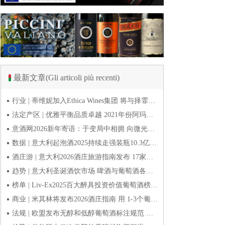
最新文章(Gli articoli più recenti)
行业 | 蒂维妮加入Ethica Wines集团 将与择霏罗共拓中国市场
法定产区 | 优雅平衡品质卓越 2021年份阿玛罗尼Amarone全球预品会落幕
意酒网2026新年寄语：于变局中相拥 向微光而前行
数据 | 意大利起泡酒2025持续走强装瓶10.3亿瓶 普罗塞克风靡全球
酒庄游 | 意大利2026酒庄旅游指南发布 17家葡萄酒博物馆别错过
趋势 | 意大利圣诞酒饮市场 啤酒与葡萄酒各自精彩
榜单 | Liv-Ex2025百大醉具投资价值葡萄酒榜单发布 20款意酒入选
商业 | 米其林将发布2026酒庄指南 用 1-3个葡萄串为部分酒庄评级
法规 | 欧盟发布无醇和低醇葡萄酒标注规范 无醇酒可以被种出来吗