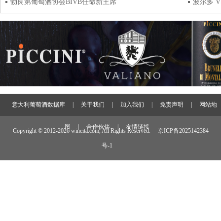
勃艮第葡萄酒协会BIVB任命新主席
波尔多 V
意大利葡萄酒数据库
|
关于我们
|
加入我们
|
免责声明
|
网站地
图
|
合作伙伴
|
友情链接
Copyright © 2012-
2026 wineita.com, All Rights Reserved.
京ICP备2025142384
号-1