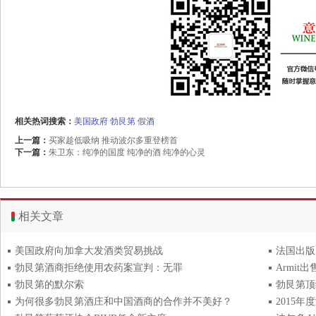
相关热词搜索：
美国政府
勃艮第
假酒
上一篇：
买家趁低吸纳 推动波尔多重登榜首
下一篇：
朱卫东：纯净的国度 纯净的酒 纯净的心灵
相关文章
美国政府向加拿大发酒类贸易挑战
法国出版
勃艮第酒商拒绝使用农药案宣判：无罪
Armit出
勃艮第的默尔索
勃艮第顶
为何很多勃艮第酒庄和中国酒商的合作并不美好？
2015