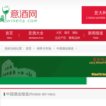
意大
L'unico portale
首页
意酒大全
大区
酒庄
酒款
新闻报道
法定产区
葡萄品种
Home
Introduzione al vino
Notizie
您的当前位置：
首页
>
销售与市场
>
中国酒业报道
>
中国酒业报道(Notizie del vino)