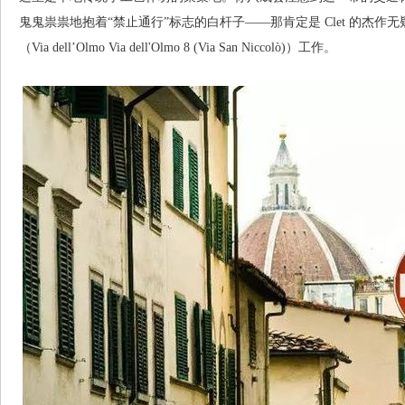
鬼鬼祟祟地抱着“禁止通行”标志的白杆子——那肯定是 Clet 的杰
（Via dell’Olmo Via dell'Olmo 8 (Via San Niccolò)）工作。