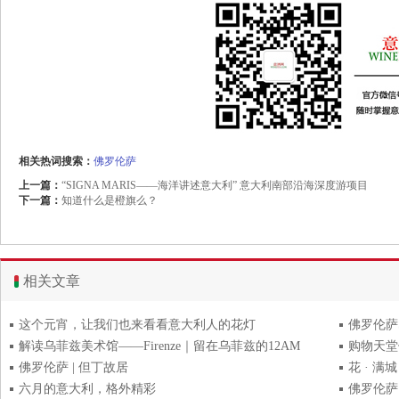
相关热词搜索：
佛罗伦萨
上一篇：
“SIGNA MARIS——海洋讲述意大利” 意大利南部沿海深度游项目
下一篇：
知道什么是橙旗么？
相关文章
这个元宵，让我们也来看看意大利人的花灯
佛罗伦萨Sa
解读乌菲兹美术馆——Firenze｜留在乌菲兹的12AM
购物天堂
佛罗伦萨 | 但丁故居
花 · 满
六月的意大利，格外精彩
佛罗伦萨