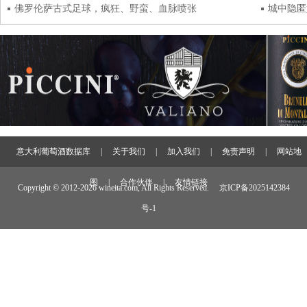
佛罗伦萨古式足球，疯狂、野蛮、血脉喷张
城中隐匿
意大利葡萄酒数据库
|
关于我们
|
加入我们
|
免责声明
|
网站地
图
|
合作伙伴
|
友情链接
Copyright © 2012-
2026 wineita.com, All Rights Reserved.
京ICP备2025142384
号-1