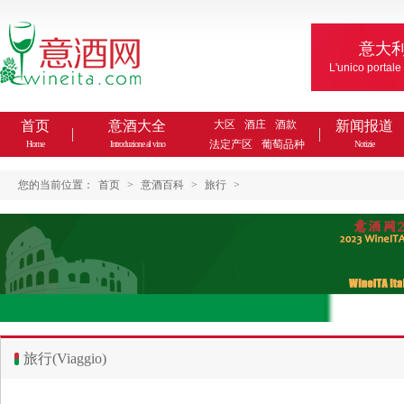
意大
L'unico portale
首页
意酒大全
大区
酒庄
酒款
新闻报道
法定产区
葡萄品种
Home
Introduzione al vino
Notizie
您的当前位置：
首页
>
意酒百科
>
旅行
>
旅行(Viaggio)