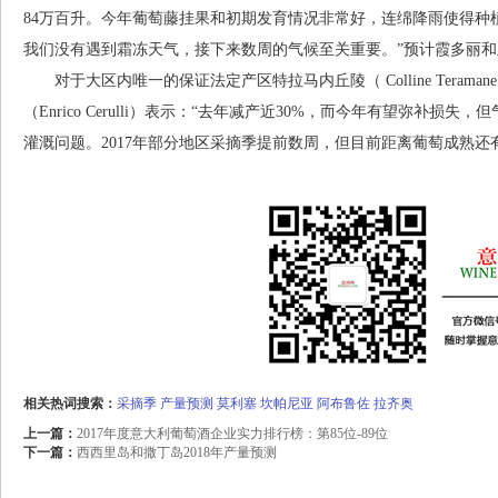
84万百升。今年葡萄藤挂果和初期发育情况非常好，连绵降雨使得种
我们没有遇到霜冻天气，接下来数周的气候至关重要。”预计霞多丽和
对于大区内唯一的保证法定产区特拉马内丘陵（ Colline Terama
（Enrico Cerulli）表示：“去年减产近30%，而今年有望弥补
灌溉问题。2017年部分地区采摘季提前数周，但目前距离葡萄成熟还
相关热词搜索：
采摘季
产量预测
莫利塞
坎帕尼亚
阿布鲁佐
拉齐奥
上一篇：
2017年度意大利葡萄酒企业实力排行榜：第85位-89位
下一篇：
西西里岛和撒丁岛2018年产量预测