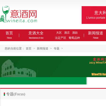
意大
L'unico portale
首页
意酒大全
大区
酒庄
酒款
新闻报道
法定产区
葡萄品种
Home
Introduzione al vino
Notizie
您的当前位置：
首页
>
新闻报道
>
专题
>
专题(Focus)