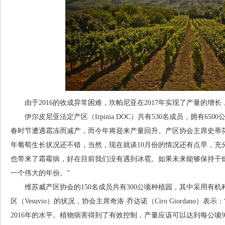
由于2016的收成异常困难，坎帕尼亚在2017年实现了产量的增长
伊尔皮尼亚法定产区（Irpinia DOC）共有530名成员，拥有6500
春时节遭遇霜冻而减产，而今年将迎来产量回升。产区协会主席史蒂芬·迪·马尔佐（
年葡萄生长状况还不错，当然，现在就谈10月份的情况还有点早，充
也带来了霜霉病，好在目前我们没有遇到冰雹。如果未来能够保持干
一个伟大的年份。”
维苏威产区协会的150名成员共有300公顷种植园，其中采用有机
区（Vesuvio）的状况，协会主席奇洛·乔达诺（Ciro Giordano）
2016年的水平。植物病害得到了有效控制，产量应该可以达到每公顷90公担