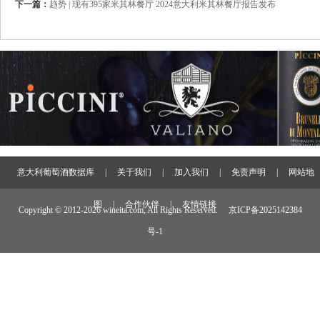
下一篇：
趋势 | 现有395家米其林餐厅 2024意大利米其林餐厅报告发布
意大利葡萄酒数据库
|
关于我们
|
加入我们
|
免责声明
|
网站地
图
|
合作伙伴
|
友情链接
Copyright © 2012-
2026 wineita.com, All Rights Reserved.
京ICP备2025142384
号-1