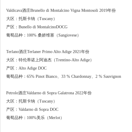
Valdicava酒庄Brunello di Montalcino Vigna Montosoli 2019年份
大区：托斯卡纳（Tuscany）
产区：Bunello di MontalcinoDOCG
葡萄品种：100% 桑娇维塞（Sangiovese）
Terlano酒庄Terlaner Primo Alto Adige 2021年份
大区：特伦蒂诺上阿迪杰（Trentino-Alto Adige）
产区：Alto Adige DOC
葡萄品种：65% Pinot Bianco、33 % Chardonnay、2 % Sauvignon
Petrolo酒庄Valdarno di Sopra Galatrona 2022年份
大区：托斯卡纳（Tuscany）
产区：Valdarno di Sopra DOC
葡萄品种：100%美乐（Merlot）