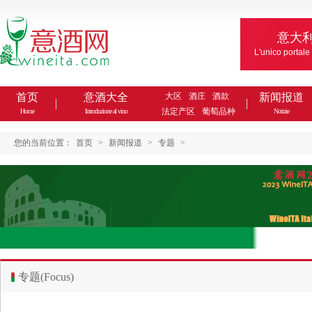
意大
L'unico portale
首页
意酒大全
大区
酒庄
酒款
新闻报道
法定产区
葡萄品种
Home
Introduzione al vino
Notizie
您的当前位置：
首页
>
新闻报道
>
专题
>
专题(Focus)