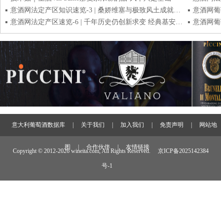
意酒网法定产区知识速览-3 | 桑娇维塞与极致风土成就的大酒产区 布鲁奈罗Brunello保证法定产区
意酒网法定产区速览-6 | 千年历史仍创新求变 经典基安蒂Chianti Classico DOCG保证法定产区
意大利葡萄酒数据库
|
关于我们
|
加入我们
|
免责声明
|
网站地
图
|
合作伙伴
|
友情链接
Copyright © 2012-
2026 wineita.com, All Rights Reserved.
京ICP备2025142384
号-1