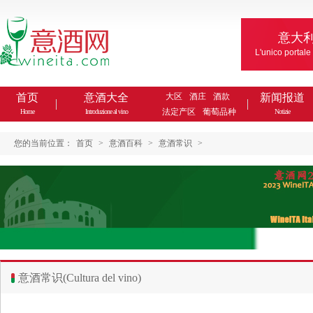
意大
L'unico portale
首页
意酒大全
大区
酒庄
酒款
新闻报道
法定产区
葡萄品种
Home
Introduzione al vino
Notizie
您的当前位置：
首页
>
意酒百科
>
意酒常识
>
意酒常识(Cultura del vino)