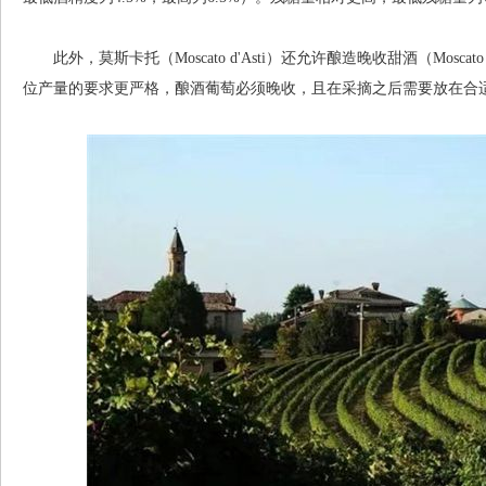
此外，莫斯卡托（Moscato d'Asti）还允许酿造晚收甜酒（Moscato d’A
位产量的要求更严格，酿酒葡萄必须晚收，且在采摘之后需要放在合