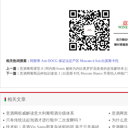
相关热词搜索：
阿斯蒂
Asti DOCG
保证法定产区
Moscato d Asti
白莫斯卡托
上一篇：
意酒葡萄课堂-8 | 阿内斯Arneis 被称为内比奥罗护花使者的皮埃蒙特本
下一篇：
意酒网葡萄品种知识速览-1 | 白莫斯卡托 Moscato Bianco 芳香怡人种
相关文章
意酒网权威解读意大利葡萄酒分级体系
意酒网首
只有传统法起泡酒才进行瓶中二次发酵吗？
为什么意
技术贴｜圣酒Vin Santo那复杂浓郁的甜 风干只是基础