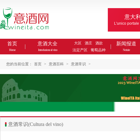
意大
L'unico portale
首页
意酒大全
大区
酒庄
酒款
新闻报道
法定产区
葡萄品种
Home
Introduzione al vino
Notizie
您的当前位置：
首页
>
意酒百科
>
意酒常识
>
意酒常识(Cultura del vino)