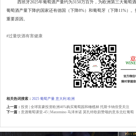
西班牙2025年葡萄酒产量约为3150万百升，为欧洲第三大葡萄酒国家
葡萄酒产量下降的国家还有德国（下降8%）和葡萄牙（下降11%）
重要原因。
#过量饮酒有害健康
相关热词搜索：
2025
葡萄产量
意大利
欧洲
上一篇：
投资 | 全球富豪投资欧洲46%购买葡萄园和橄榄林 托斯卡纳倍受关注
下一篇：
意酒葡萄课堂-45 | Marzemino 马泽米诺 莫扎特歌剧赞颂的意东北红葡萄