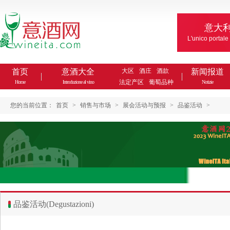
意大
L'unico portale
首页
意酒大全
大区
酒庄
酒款
新闻报道
法定产区
葡萄品种
Home
Introduzione al vino
Notizie
您的当前位置：
首页
>
销售与市场
>
展会活动与预报
>
品鉴活动
>
品鉴活动(Degustazioni)