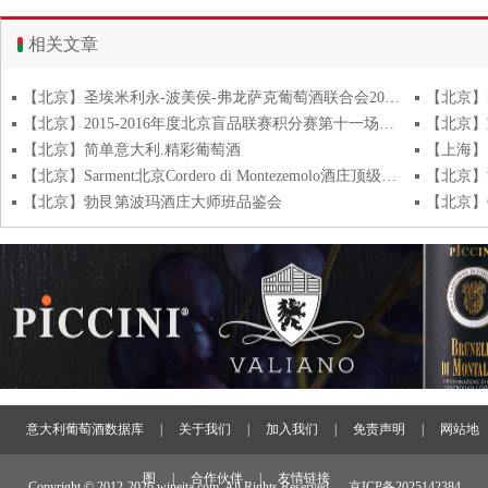
相关文章
【北京】圣埃米利永-波美侯-弗龙萨克葡萄酒联合会2015年大师班及品鉴会
【北京】B
【北京】2015-2016年度北京盲品联赛积分赛第十一场及后续盲品安排
【北京】宝祖
【北京】简单意大利.精彩葡萄酒
【北京】Sarment北京Cordero di Montezemolo酒庄顶级佳酿品鉴
【北京】
【北京】勃艮第波玛酒庄大师班品鉴会
【北京】Ch
意大利葡萄酒数据库
|
关于我们
|
加入我们
|
免责声明
|
网站地
图
|
合作伙伴
|
友情链接
Copyright © 2012-
2026 wineita.com, All Rights Reserved.
京ICP备2025142384