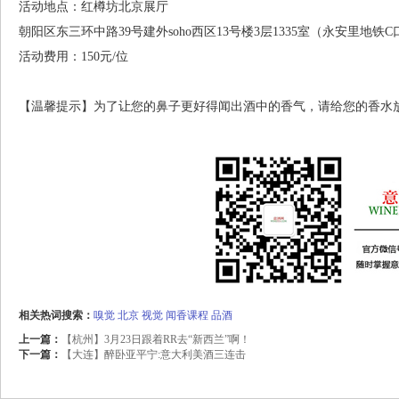
活动地点：红樽坊北京展厅
朝阳区东三环中路39号建外soho西区13号楼3层1335室（永安里地铁
活动费用：150元/位
【温馨提示】为了让您的鼻子更好得闻出酒中的香气，请给您的香水
相关热词搜索：
嗅觉
北京
视觉
闻香课程
品酒
上一篇：
【杭州】3月23日跟着RR去“新西兰”啊！
下一篇：
【大连】醉卧亚平宁:意大利美酒三连击