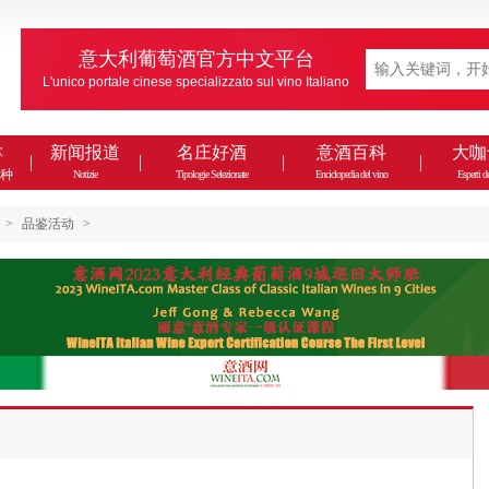
意大利葡萄酒官方中文平台
L'unico portale cinese specializzato sul vino Italiano
款
新闻报道
名庄好酒
意酒百科
大咖
种
Notizie
Tipologie Selezionate
Enciclopedia del vino
Esperti de
>
品鉴活动
>