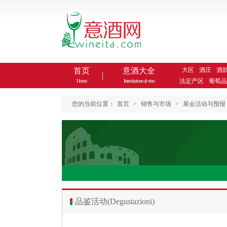
首页
意酒大全
大区
酒庄
酒
法定产区
葡萄品
Home
Introduzione al vino
您的当前位置：
首页
>
销售与市场
>
展会活动与预报
品鉴活动(Degustazioni)