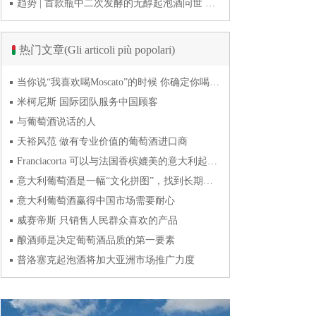
趋势 | 首款瓶中二次发酵的无醇起泡酒问世 意大利酿酒师用特种酵母开创历史
热门文章(Gli articoli più popolari)
当你说“我喜欢喝Moscato”的时候 你确定你喝的到底是什么吗？
米柯尼斯 国际团队服务中国顾客
与葡萄酒说话的人
天裕风范 做有专业价值的葡萄酒进口商
Franciacorta 可以与法国香槟媲美的意大利起泡酒
意大利葡萄酒是一幅“文化拼图”，找到长期合作伙伴最具挑战
意大利葡萄酒赢得中国市场需要耐心
威赛帝斯 只销售人民群众喜欢的产品
酿酒师是决定葡萄酒品质的第一要素
普洛塞克起泡酒将加大亚洲市场推广力度