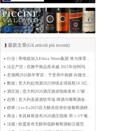
最新文章(Gli articoli più recenti)
行业 | 蒂维妮加入Ethica Wines集团 将与择霏罗共拓中国市场
法定产区 | 优雅平衡品质卓越 2021年份阿玛罗尼Amarone全球预品会落幕
意酒网2026新年寄语：于变局中相拥 向微光而前行
数据 | 意大利起泡酒2025持续走强装瓶10.3亿瓶 普罗塞克风靡全球
酒庄游 | 意大利2026酒庄旅游指南发布 17家葡萄酒博物馆别错过
趋势 | 意大利圣诞酒饮市场 啤酒与葡萄酒各自精彩
榜单 | Liv-Ex2025百大醉具投资价值葡萄酒榜单发布 20款意酒入选
商业 | 米其林将发布2026酒庄指南 用 1-3个葡萄串为部分酒庄评级
法规 | 欧盟发布无醇和低醇葡萄酒标注规范 无醇酒可以被种出来吗