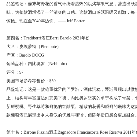
品鉴笔记：姜末与野花的香气环绕着温热的烘烤苹果气息，营造出既
味，为整款酒增添了一丝清爽的口感。这款酒口感既温暖又刺激，每
惊艳。现在至2040年适饮。——Jeff Porter
第四名：Trediberri酒庄Berri Barolo 2021年份
大区：皮埃蒙特（Piemonte）
产区：Barolo DOCG
葡萄品种：内比奥罗（Nebbiolo）
评分：97
美国市场参考零售价：$59
品鉴笔记：这是一款稳重优雅的巴罗洛，酒体沉稳，逐渐展现出以微
上，结构与丰富度达到完美平衡，内比奥罗坚实的单宁构成了骨架，
新鲜樱桃、野生草莓和鲜艳的红醋栗。精致的花香和咸鲜的底味为这
款葡萄酒已展现出令人赞叹的优雅与和谐，但陈年后口感会更加融合。2026年
第十名：Barone Pizzini酒庄Bagnadore Franciacorta Rosè Riserva 2011