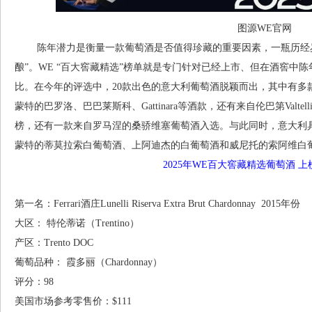
图源WE官网
陈年潜力是衡量一款葡萄酒是否值得珍藏的重要因素，一瓶历经岁
酿”。WE “百大窖藏精选”榜单就是专门针对已经上市、但在酒窖中
比。在今年的评选中，20款出色的意大利葡萄酒脱颖而出，其中有多款N
蒙特的巴罗洛、巴巴莱斯科、Gattinara等酒款，还有来自伦巴第Valt
榜，还有一款来自罗马涅的桑骄维塞葡萄酒入选。与此同时，意大利
蒙特的蒂莫拉索白葡萄酒、上阿迪杰的白葡萄酒和威尼托的索阿维白
2025年WE百大窖藏精选葡萄酒
上
第一名：Ferrari酒庄Lunelli Riserva Extra Brut Chardonnay 2015年份
大区： 特伦蒂诺（Trentino）
产区：Trento DOC
葡萄品种： 霞多丽（Chardonnay）
评分：98
美国市场参考零售价：$111