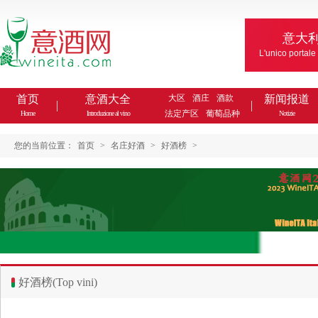
意大
L'unico portale
首页
意酒大全
大区
酒庄
酒款
新闻报道
法定产区
葡萄品种
Home
Introduzione al vino
Notizie
您的当前位置：
首页
>
名庄好酒
>
好酒榜
>
好酒榜(Top vini)