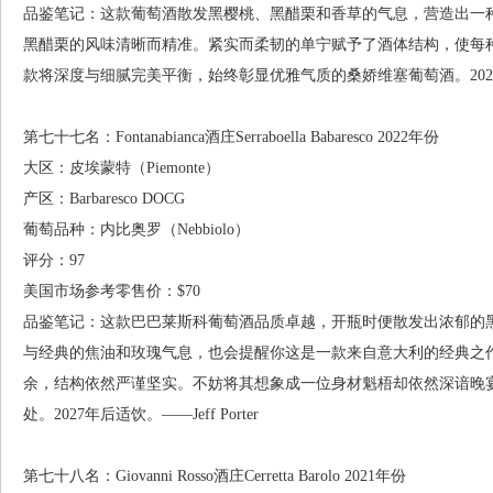
品鉴笔记：这款葡萄酒散发黑樱桃、黑醋栗和香草的气息，营造出一
黑醋栗的风味清晰而精准。紧实而柔韧的单宁赋予了酒体结构，使每
款将深度与细腻完美平衡，始终彰显优雅气质的桑娇维塞葡萄酒。2026年后适
第七十七名：Fontanabianca酒庄Serraboella Babaresco 2022年份
大区：皮埃蒙特（Piemonte）
产区：Barbaresco DOCG
葡萄品种：内比奥罗（Nebbiolo）
评分：97
美国市场参考零售价：$70
品鉴笔记：这款巴巴莱斯科葡萄酒品质卓越，开瓶时便散发出浓郁的
与经典的焦油和玫瑰气息，也会提醒你这是一款来自意大利的经典之
余，结构依然严谨坚实。不妨将其想象成一位身材魁梧却依然深谙晚
处。2027年后适饮。——Jeff Porter
第七十八名：Giovanni Rosso酒庄Cerretta Barolo 2021年份