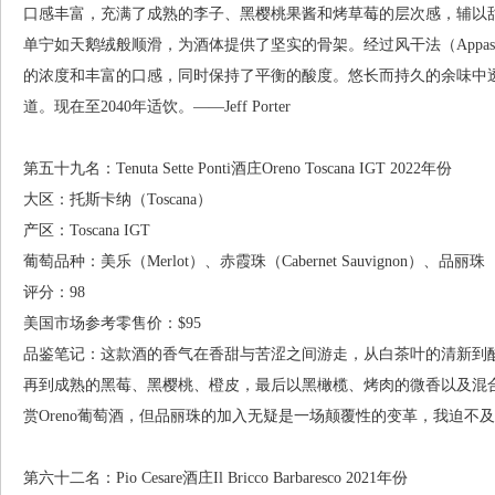
口感丰富，充满了成熟的李子、黑樱桃果酱和烤草莓的层次感，辅以
单宁如天鹅绒般顺滑，为酒体提供了坚实的骨架。经过风干法（Appass
的浓度和丰富的口感，同时保持了平衡的酸度。悠长而持久的余味中
道。现在至2040年适饮。——Jeff Porter
第五十九名：Tenuta Sette Ponti酒庄Oreno Toscana IGT 2022年份
大区：托斯卡纳（Toscana）
产区：Toscana IGT
葡萄品种：美乐（Merlot）、赤霞珠（Cabernet Sauvignon）、品丽珠（Cabe
评分：98
美国市场参考零售价：$95
品鉴笔记：这款酒的香气在香甜与苦涩之间游走，从白茶叶的清新到
再到成熟的黑莓、黑樱桃、橙皮，最后以黑橄榄、烤肉的微香以及混
赏Oreno葡萄酒，但品丽珠的加入无疑是一场颠覆性的变革，我迫不及待想见证它
第六十二名：Pio Cesare酒庄Il Bricco Barbaresco 2021年份