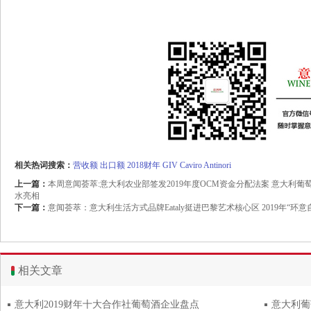
相关热词搜索：
营收额
出口额
2018财年
GIV
Caviro
Antinori
上一篇：
本周意闻荟萃:意大利农业部签发2019年度OCM资金分配法案 意大利葡
水亮相
下一篇：
意闻荟萃：意大利生活方式品牌Eataly挺进巴黎艺术核心区 2019年“
相关文章
意大利2019财年十大合作社葡萄酒企业盘点
意大利葡