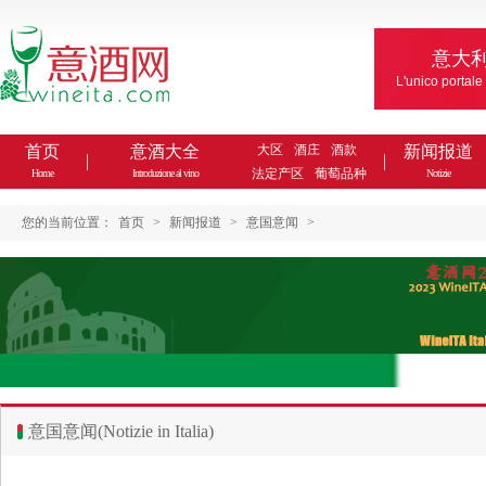
意大
L'unico portale
首页
意酒大全
大区
酒庄
酒款
新闻报道
法定产区
葡萄品种
Home
Introduzione al vino
Notizie
您的当前位置：
首页
>
新闻报道
>
意国意闻
>
意国意闻(Notizie in Italia)