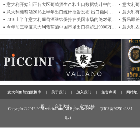
意大利开始纠正各大区葡萄酒生产和出口数据统计中的重大误差
意大利葡
意大利葡萄酒2016上半年出口统计报告发布 出口额同比增长3.9%
意大利有
2016上半年意大利葡萄酒继续保持在美国市场的绝对领先地位
今年前三季度意大利葡萄酒中国市场出口额超过9000万欧元
意大利农
意大利葡萄酒数据库
|
关于我们
|
加入我们
|
免责声明
|
网站地
图
|
合作伙伴
|
友情链接
Copyright © 2012-
2026 wineita.com, All Rights Reserved.
京ICP备2025142384
号-1