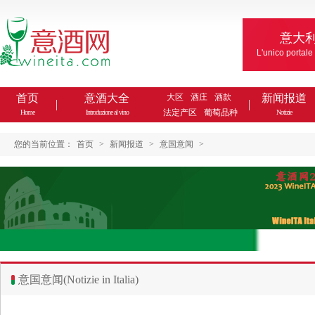
意大
L'unico portale
首页
意酒大全
大区
酒庄
酒款
新闻报道
法定产区
葡萄品种
Home
Introduzione al vino
Notizie
您的当前位置：
首页
>
新闻报道
>
意国意闻
>
意国意闻(Notizie in Italia)