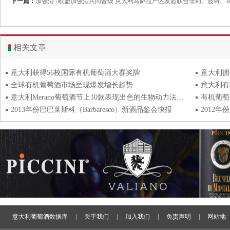
下一篇：
加强酒 | 欧盟加强酒共同晋级 意大利马萨拉产区发起联合雪莉、波特、
相关文章
意大利获得56枚国际有机葡萄酒大赛奖牌
意大利拥
全球有机葡萄酒市场呈现爆发增长趋势
意大利有
意大利Merano葡萄酒节上10款表现出色的生物动力法葡萄酒
有机葡萄
2013年份巴巴莱斯科（Barbaresco）新酒品鉴会快报
2012年
意大利葡萄酒数据库
|
关于我们
|
加入我们
|
免责声明
|
网站地