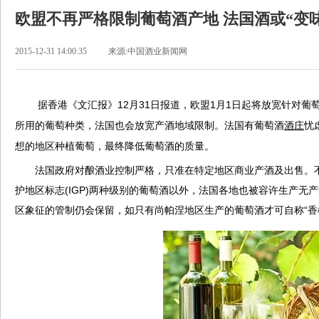
欧盟不再严格限制葡萄酒产地 法国酒或“变味
2015-12-31 14:00:35
来源:中国酒业新闻网
据香港《文汇报》12月31日报道，欧盟1月1日起将放宽针对葡
所用的葡萄种类，法国也会放宽产酒地域限制。法国有葡萄酒
酒庄
忧
想的地区种植葡萄，最终降低葡萄酒的质量。
法国政府对酿酒业控制严格，只准在特定地区商业产酒及出售。不过
护地区标志(IGP)两种级别的葡萄酒以外，法国各地也被容许生产无产
区象征的管制仍会保留，如只有尚帕涅地区生产的葡萄酒才可自称“香