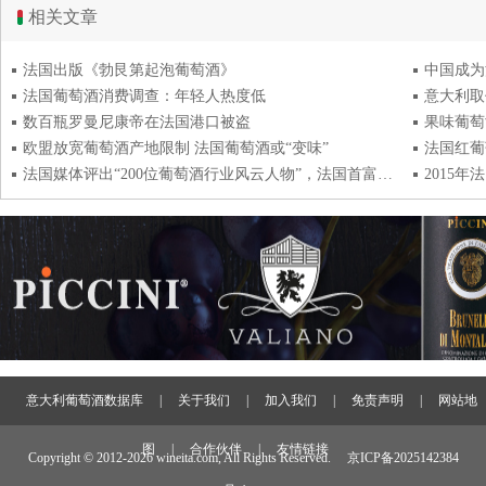
相关文章
法国出版《勃艮第起泡葡萄酒》
中国成为
法国葡萄酒消费调查：年轻人热度低
意大利取
数百瓶罗曼尼康帝在法国港口被盗
果味葡萄
欧盟放宽葡萄酒产地限制 法国葡萄酒或“变味”
法国红葡
法国媒体评出“200位葡萄酒行业风云人物”，法国首富登顶！
2015
意大利葡萄酒数据库
|
关于我们
|
加入我们
|
免责声明
|
网站地
图
|
合作伙伴
|
友情链接
Copyright © 2012-
2026 wineita.com, All Rights Reserved.
京ICP备2025142384