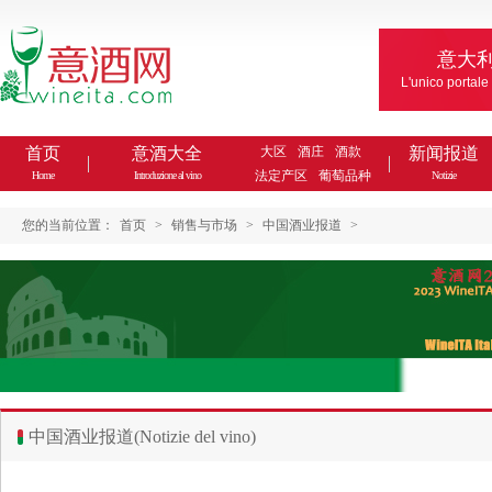
意大
L'unico portale
首页
意酒大全
大区
酒庄
酒款
新闻报道
法定产区
葡萄品种
Home
Introduzione al vino
Notizie
您的当前位置：
首页
>
销售与市场
>
中国酒业报道
>
中国酒业报道(Notizie del vino)